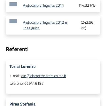
Protocollo di legalità 2011
(
14.32 MB
)
Protocollo di legalità 2012 e
(
242.56
linee guida
kB
)
Referenti
Torlai Lorenzo
e-mail:
cuc@distrettoceramico.mo.it
telefono:
059416186
Piras Stefania