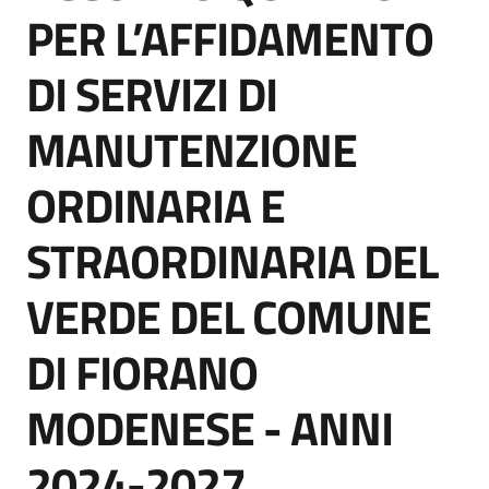
acquisto
PER L’AFFIDAMENTO
DI SERVIZI DI
Supporto
MANUTENZIONE
ORDINARIA E
Piattaforme
telematiche
STRAORDINARIA DEL
VERDE DEL COMUNE
DI FIORANO
English
MODENESE - ANNI
site
2024-2027