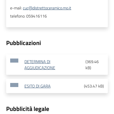
e-mail:
cuc@distrettoceramico.mo.it
telefono:
059416116
Pubblicazioni
DETERMINA DI
(
369.46
AGGIUDICAZIONE
kB
)
ESITO DI GARA
(
453.47 kB
)
Pubblicità legale