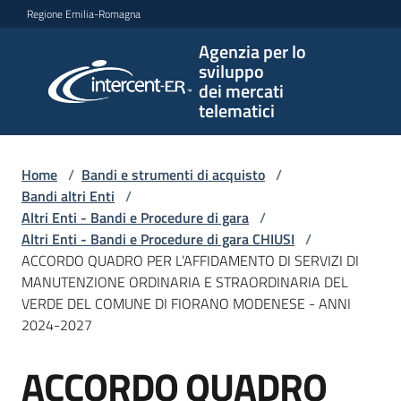
Vai al contenuto
Vai alla navigazione
Vai al footer
Regione Emilia-Romagna
Agenzia per lo
Agenzia
sviluppo
per lo
dei mercati
sviluppo
telematici
dei
mercati
telematici
Home
/
Bandi e strumenti di acquisto
/
Bandi altri Enti
/
Altri Enti - Bandi e Procedure di gara
/
Altri Enti - Bandi e Procedure di gara CHIUSI
/
L'Agenzia
ACCORDO QUADRO PER L’AFFIDAMENTO DI SERVIZI DI
MANUTENZIONE ORDINARIA E STRAORDINARIA DEL
VERDE DEL COMUNE DI FIORANO MODENESE - ANNI
2024-2027
Bandi
e
ACCORDO QUADRO
strumenti
Salta al contenuto
di