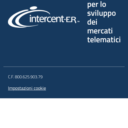
per lo
sviluppo
dei
mercati
telematici
C.F. 800.625.903.79
Impostazioni cookie