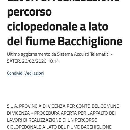
acquisto
percorso
ciclopedonale a lato
Supporto
del fiume Bacchiglione
Piattaforme
Ultimo aggiornamento da Sistema Acquisti Telematici -
telematiche
SATER:
26/02/2026 18:14
Condividi
Vedi azioni
English
Dati del bando
S.U.A. PROVINCIA DI VICENZA PER CONTO DEL COMUNE
site
DI VICENZA - PROCEDURA APERTA PER L'APPALTO DEI
LAVORI DI REALIZZAZIONE DI UN PERCORSO
CICLOPEDONALE A LATO DEL FIUME BACCHIGLIONE