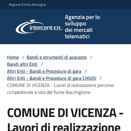
Vai al contenuto
Vai alla navigazione
Vai al footer
Regione Emilia-Romagna
Agenzia per lo
Agenzia
sviluppo
per lo
dei mercati
sviluppo
telematici
dei
mercati
telematici
Home
/
Bandi e strumenti di acquisto
/
Bandi altri Enti
/
Altri Enti - Bandi e Procedure di gara
/
Altri Enti - Bandi e Procedure di gara CHIUSI
/
L'Agenzia
COMUNE DI VICENZA - Lavori di realizzazione percorso
ciclopedonale a lato del fiume Bacchiglione
COMUNE DI VICENZA -
Bandi
Salta al contenuto
e
strumenti
Lavori di realizzazione
di