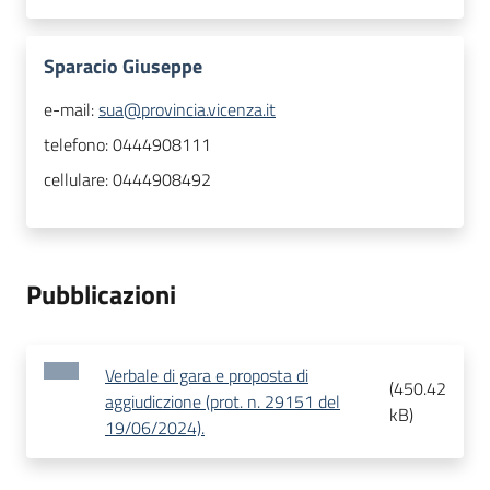
Sparacio Giuseppe
e-mail:
sua@provincia.vicenza.it
telefono:
0444908111
cellulare:
0444908492
Pubblicazioni
Verbale di gara e proposta di
(
450.42
aggiudiczione (prot. n. 29151 del
kB
)
19/06/2024).