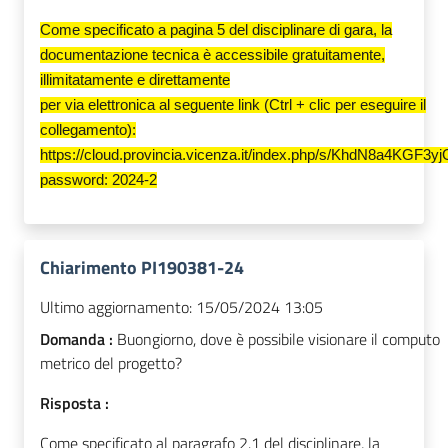
Come specificato a pagina 5 del disciplinare di gara, la
documentazione tecnica è accessibile gratuitamente,
illimitatamente e direttamente
per via elettronica al seguente link (Ctrl + clic per eseguire il
collegamento):
https://cloud.provincia.vicenza.it/index.php/s/KhdN8a4KGF3y
password: 2024-2
Chiarimento PI190381-24
Ultimo aggiornamento:
15/05/2024 13:05
Domanda :
Buongiorno, dove è possibile visionare il computo
metrico del progetto?
Risposta :
Come specificato al paragrafo 2.1 del disciplinare, la