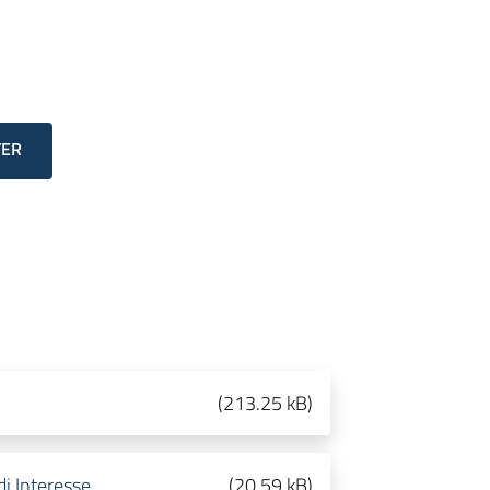
TER
(
213.25 kB
)
i Interesse
(
20.59 kB
)