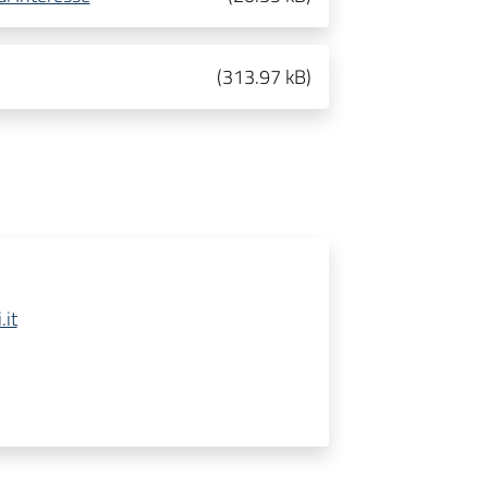
(
313.97 kB
)
it