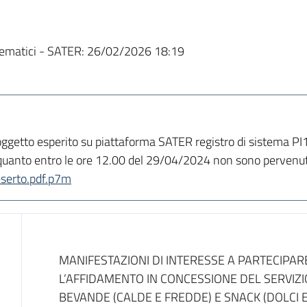
ematici - SATER:
26/02/2026 18:19
ll’oggetto esperito su piattaforma SATER registro di sistema
quanto entro le ore 12.00 del 29/04/2024 non sono pervenute
eserto.pdf.p7m
Dati del bando
MANIFESTAZIONI DI INTERESSE A PARTECIPAR
L’AFFIDAMENTO IN CONCESSIONE DEL SERVIZI
BEVANDE (CALDE E FREDDE) E SNACK (DOLCI E 