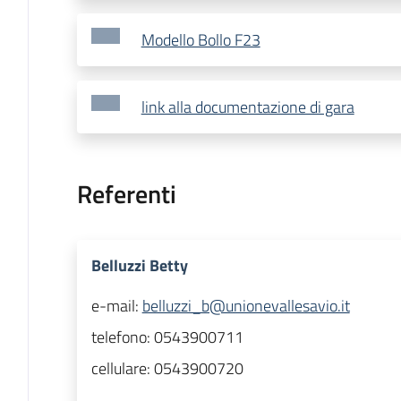
Modello Bollo F23
link alla documentazione di gara
Referenti
Belluzzi Betty
e-mail:
belluzzi_b@unionevallesavio.it
telefono:
0543900711
cellulare:
0543900720