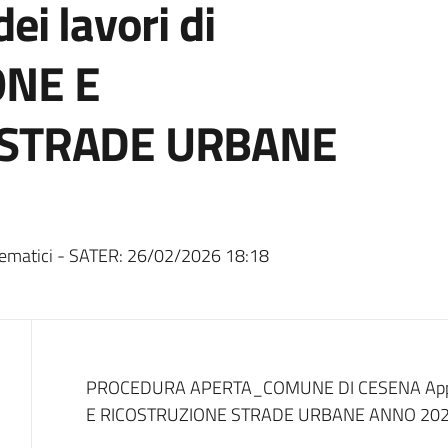
i lavori di
ONE E
 STRADE URBANE
ematici - SATER:
26/02/2026 18:18
Dati del bando
PROCEDURA APERTA_COMUNE DI CESENA Appalt
E RICOSTRUZIONE STRADE URBANE ANNO 202