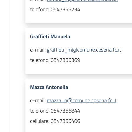
telefono:
0547356234
Graffieti Manuela
e-mail:
graffieti_m@comune.cesena.fc.it
telefono:
0547356369
Mazza Antonella
e-mail:
mazza_a@comune.cesena.fc.it
telefono:
0547356844
cellulare:
0547356406