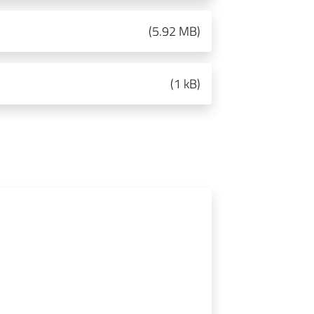
(
5.92 MB
)
(
1 kB
)