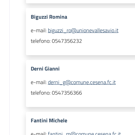
Biguzzi Romina
e-mail:
biguzzi_ro@unionevallesavio.it
telefono:
0547356232
Derni Gianni
e-mail:
derni_g@comune.cesena.fc.it
telefono:
0547356366
Fantini Michele
e-mail:
fantini_m@comune.cesena.fc.it