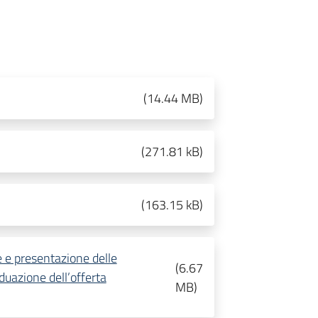
(
14.44 MB
)
(
271.81 kB
)
(
163.15 kB
)
e e presentazione delle
(
6.67
iduazione dell’offerta
MB
)