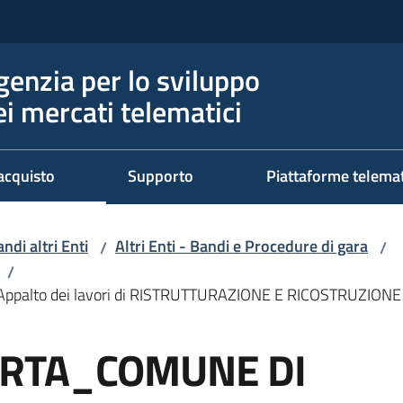
genzia per lo sviluppo
ei mercati telematici
acquisto
Supporto
Piattaforme telema
ndi altri Enti
Altri Enti - Bandi e Procedure di gara
/
/
/
alto dei lavori di RISTRUTTURAZIONE E RICOSTRUZIO
RTA_COMUNE DI