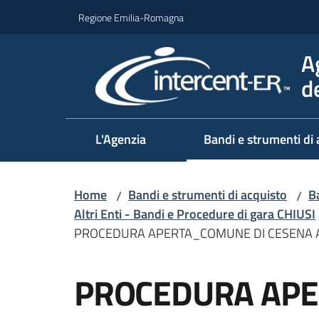
Vai al contenuto
Vai alla navigazione
Vai al footer
Regione Emilia-Romagna
A
d
L'Agenzia
Bandi e strumenti di 
Home
Bandi e strumenti di acquisto
Ba
/
/
Altri Enti - Bandi e Procedure di gara CHIUSI
PROCEDURA APERTA_COMUNE DI CESENA App
Salta al contenuto
PROCEDURA APE