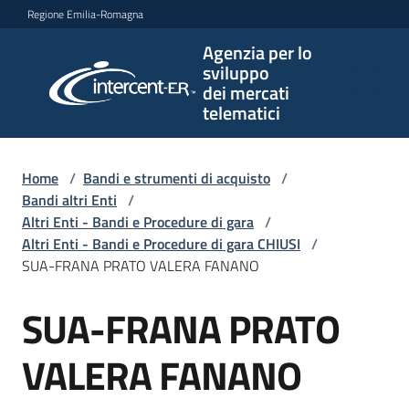
Vai al contenuto
Vai alla navigazione
Vai al footer
Regione Emilia-Romagna
Agenzia per lo
Agenzia
sviluppo
per lo
dei mercati
sviluppo
telematici
dei
mercati
telematici
Home
/
Bandi e strumenti di acquisto
/
Bandi altri Enti
/
Altri Enti - Bandi e Procedure di gara
/
Altri Enti - Bandi e Procedure di gara CHIUSI
/
L'Agenzia
SUA-FRANA PRATO VALERA FANANO
SUA-FRANA PRATO
Salta al contenuto
Bandi
e
VALERA FANANO
strumenti
di