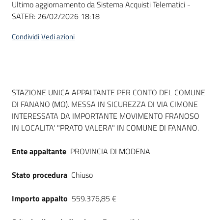
Ultimo aggiornamento da Sistema Acquisti Telematici -
acquisto
SATER:
26/02/2026 18:18
Condividi
Vedi azioni
Supporto
Piattaforme
Dati del bando
STAZIONE UNICA APPALTANTE PER CONTO DEL COMUNE
telematiche
DI FANANO (MO). MESSA IN SICUREZZA DI VIA CIMONE
INTERESSATA DA IMPORTANTE MOVIMENTO FRANOSO
IN LOCALITA' "PRATO VALERA" IN COMUNE DI FANANO.
Ente appaltante
PROVINCIA DI MODENA
English
Stato procedura
Chiuso
site
Importo appalto
559.376,85 €