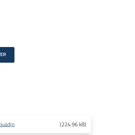
TER
 quadro
(
224.96 kB
)