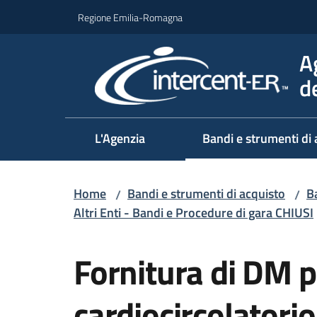
Vai al contenuto
Vai alla navigazione
Vai al footer
Regione Emilia-Romagna
A
d
L'Agenzia
Bandi e strumenti di 
Home
Bandi e strumenti di acquisto
Ba
/
/
Altri Enti - Bandi e Procedure di gara CHIUSI
Salta al contenuto
Fornitura di DM 
cardiocircolatori