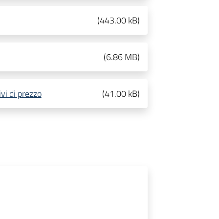
(
443.00 kB
)
(
6.86 MB
)
ivi di prezzo
(
41.00 kB
)