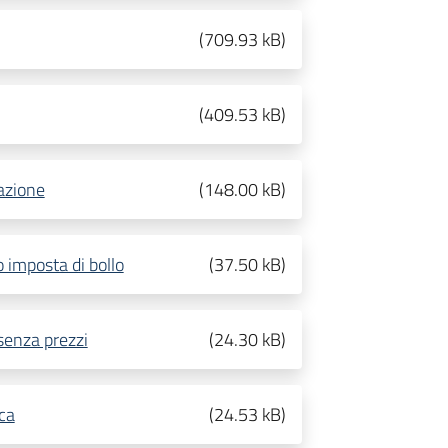
(
709.93 kB
)
(
409.53 kB
)
azione
(
148.00 kB
)
 imposta di bollo
(
37.50 kB
)
 senza prezzi
(
24.30 kB
)
ca
(
24.53 kB
)