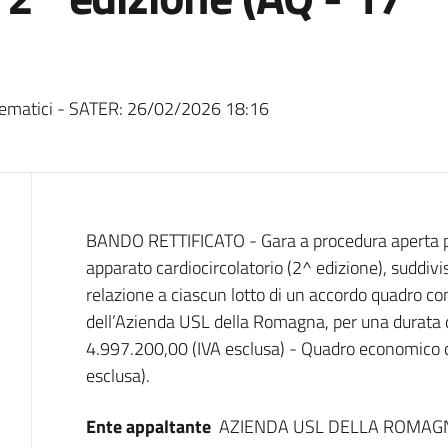
ematici - SATER:
26/02/2026 18:16
Dati del bando
BANDO RETTIFICATO - Gara a procedura aperta per 
apparato cardiocircolatorio (2^ edizione), suddivis
relazione a ciascun lotto di un accordo quadro co
dell’Azienda USL della Romagna, per una durata d
4.997.200,00 (IVA esclusa) - Quadro economico 
esclusa).
Ente appaltante
AZIENDA USL DELLA ROMAG