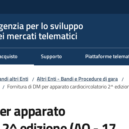
genzia per lo sviluppo
ei mercati telematici
acquisto
Supporto
Piattaforme telema
ndi altri Enti
Altri Enti - Bandi e Procedure di gara
/
/
Fornitura di DM per apparato cardiocircolatorio 2^ edizion
/
per apparato
o 2^ edizione (AQ - 17