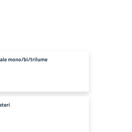
rale mono/bi/trilume
eteri