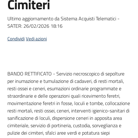
Cimiteri
acquisto
Ultimo aggiornamento da Sistema Acquisti Telematici -
SATER:
26/02/2026 18:16
Supporto
Condividi
Vedi azioni
Piattaforme
telematiche
Dati del bando
BANDO RETTIFICATO - Servizio necroscopico di sepolture
per inumazione e tumulazione di cadaveri, di resti mortali,
resti ossei e ceneri, esumazioni ordinarie programmate e
straordinarie e delle operazioni quali ricevimento feretri,
movimentazione feretri in fosse, loculi e tombe, collocazione
English
resti mortali, resti ossei, ceneri, interventi igienico-sanitari di
site
sanificazione di loculi, dispersione ceneri in apposita area
cimiteriale, servizio di portineria, custodia, sorveglianza e
pulizie dei cimiteri, sfalci aree verdi e potatura siepi