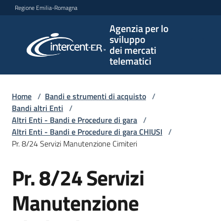
Vai al contenuto
Vai alla navigazione
Vai al footer
Regione Emilia-Romagna
Agenzia per lo
Agenzia
sviluppo
per lo
dei mercati
sviluppo
telematici
dei
mercati
telematici
Home
/
Bandi e strumenti di acquisto
/
Bandi altri Enti
/
Altri Enti - Bandi e Procedure di gara
/
Altri Enti - Bandi e Procedure di gara CHIUSI
/
L'Agenzia
Pr. 8/24 Servizi Manutenzione Cimiteri
Pr. 8/24 Servizi
Salta al contenuto
Bandi
e
Manutenzione
strumenti
di