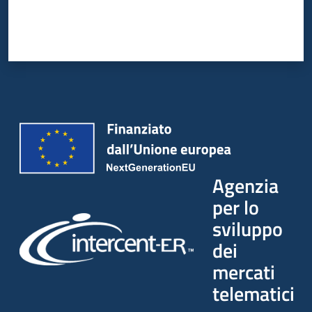
Agenzia
per lo
sviluppo
dei
mercati
telematici