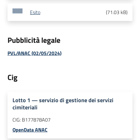
Esito
(
71.03 kB
)
Pubblicità legale
PVL/ANAC (02/05/2024)
Cig
Lotto
1
—
servizio di gestione dei servizi
cimiteriali
CIG:
B177878A07
OpenData ANAC