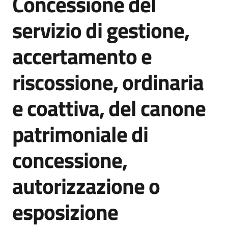
Concessione del
acquisto
servizio di gestione,
accertamento e
Supporto
riscossione, ordinaria
Piattaforme
e coattiva, del canone
telematiche
patrimoniale di
concessione,
autorizzazione o
English
site
esposizione