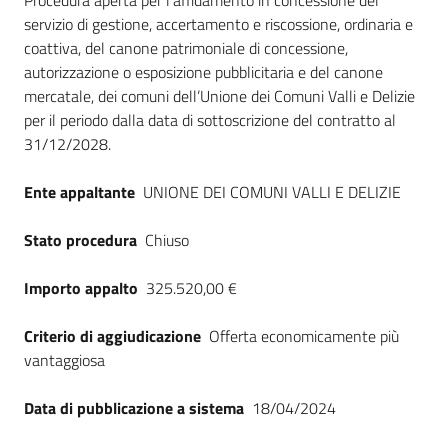
Dati del bando
Procedura aperta per l'affidamento in concessione del
servizio di gestione, accertamento e riscossione, ordinaria e
coattiva, del canone patrimoniale di concessione,
autorizzazione o esposizione pubblicitaria e del canone
mercatale, dei comuni dell’Unione dei Comuni Valli e Delizie
per il periodo dalla data di sottoscrizione del contratto al
31/12/2028.
Ente appaltante
UNIONE DEI COMUNI VALLI E DELIZIE
Stato procedura
Chiuso
Importo appalto
325.520,00 €
Criterio di aggiudicazione
Offerta economicamente più
vantaggiosa
Data di pubblicazione a sistema
18/04/2024