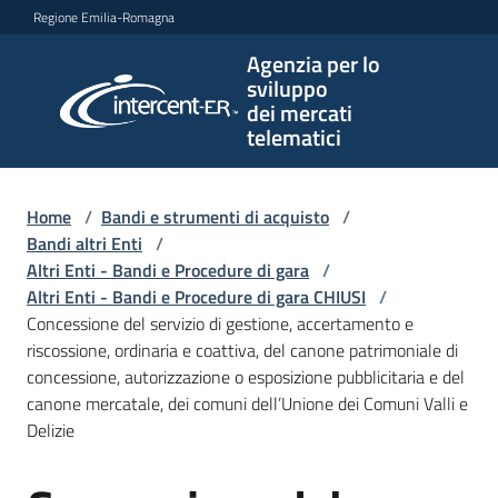
Vai al contenuto
Vai alla navigazione
Vai al footer
Regione Emilia-Romagna
Agenzia per lo
Agenzia
sviluppo
per lo
dei mercati
sviluppo
telematici
dei
mercati
telematici
Home
/
Bandi e strumenti di acquisto
/
Bandi altri Enti
/
Altri Enti - Bandi e Procedure di gara
/
Altri Enti - Bandi e Procedure di gara CHIUSI
/
L'Agenzia
Concessione del servizio di gestione, accertamento e
riscossione, ordinaria e coattiva, del canone patrimoniale di
concessione, autorizzazione o esposizione pubblicitaria e del
canone mercatale, dei comuni dell’Unione dei Comuni Valli e
Bandi
Delizie
e
strumenti
di
Salta al contenuto