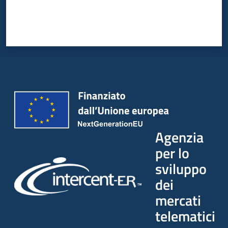
Agenzia
per lo
sviluppo
dei
mercati
telematici