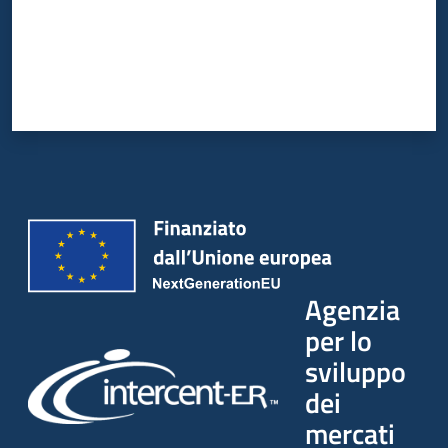
Agenzia
per lo
sviluppo
dei
mercati