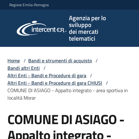
Vai al contenuto
Vai alla navigazione
Vai al footer
Regione Emilia-Romagna
Agenzia per lo
Agenzia
sviluppo
per lo
dei mercati
sviluppo
telematici
dei
mercati
telematici
Home
/
Bandi e strumenti di acquisto
/
Bandi altri Enti
/
Altri Enti - Bandi e Procedure di gara
/
Altri Enti - Bandi e Procedure di gara CHIUSI
/
L'Agenzia
COMUNE DI ASIAGO - Appalto integrato - area sportiva in
località Morar
COMUNE DI ASIAGO -
Bandi
Salta al contenuto
e
strumenti
Appalto integrato -
di