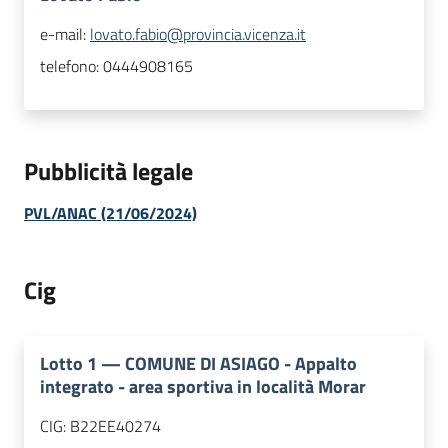
e-mail:
lovato.fabio@provincia.vicenza.it
telefono:
0444908165
Pubblicità legale
PVL/ANAC (21/06/2024)
Cig
Lotto
1
—
COMUNE DI ASIAGO - Appalto
integrato - area sportiva in località Morar
CIG:
B22EE40274