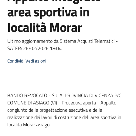
acquisto
area sportiva in
località Morar
Supporto
Ultimo aggiornamento da Sistema Acquisti Telematici -
SATER:
26/02/2026 18:04
Piattaforme
telematiche
Condividi
Vedi azioni
Dati del bando
BANDO REVOCATO - S.U.A. PROVINCIA DI VICENZA P/C
COMUNE DI ASIAGO (VI) - Procedura aperta - Appalto
English
congiunto della progettazione esecutiva e della
site
realizzazione dei lavori di costruzione dell'area sportiva in
località Morar Asiago