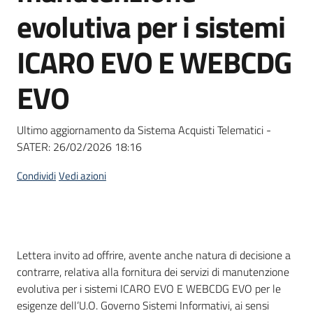
acquisto
evolutiva per i sistemi
ICARO EVO E WEBCDG
Supporto
EVO
Piattaforme
Ultimo aggiornamento da Sistema Acquisti Telematici -
telematiche
SATER:
26/02/2026 18:16
Condividi
Vedi azioni
English
Dati del bando
Lettera invito ad offrire, avente anche natura di decisione a
site
contrarre, relativa alla fornitura dei servizi di manutenzione
evolutiva per i sistemi ICARO EVO E WEBCDG EVO per le
esigenze dell’U.O. Governo Sistemi Informativi, ai sensi