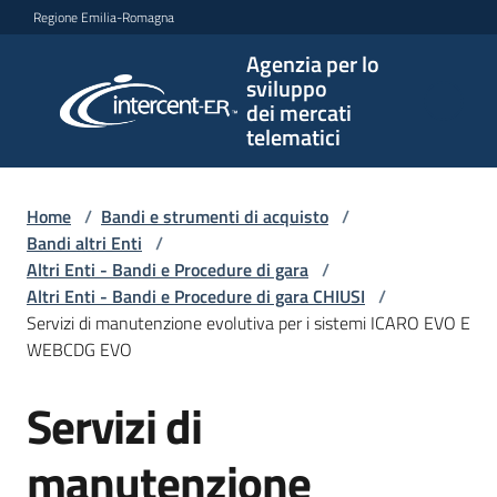
Vai al contenuto
Vai alla navigazione
Vai al footer
Regione Emilia-Romagna
Agenzia per lo
Agenzia
sviluppo
per lo
dei mercati
sviluppo
telematici
dei
mercati
telematici
Home
/
Bandi e strumenti di acquisto
/
Bandi altri Enti
/
Altri Enti - Bandi e Procedure di gara
/
Altri Enti - Bandi e Procedure di gara CHIUSI
/
L'Agenzia
Servizi di manutenzione evolutiva per i sistemi ICARO EVO E
WEBCDG EVO
Servizi di
Bandi
Salta al contenuto
e
strumenti
manutenzione
di