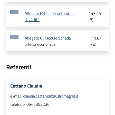
Allegato F) Pari opportunità e
(
143.46
disabilità
kB
)
Allegato G) Modulo Scheda
(
11.87
offerta economica
kB
)
Referenti
Cattano Claudia
e-mail:
claudia.cattano@auslromagna.it
telefono:
0547352236