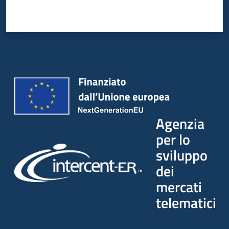
Agenzia
per lo
sviluppo
dei
mercati
telematici