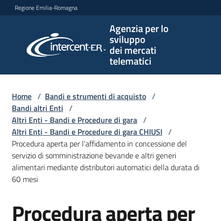
Vai al contenuto
Vai alla navigazione
Vai al footer
Regione Emilia-Romagna
Agenzia per lo
Agenzia
sviluppo
per lo
dei mercati
sviluppo
telematici
dei
mercati
telematici
Home
/
Bandi e strumenti di acquisto
/
Bandi altri Enti
/
Altri Enti - Bandi e Procedure di gara
/
Altri Enti - Bandi e Procedure di gara CHIUSI
/
L'Agenzia
Procedura aperta per l’affidamento in concessione del
servizio di somministrazione bevande e altri generi
alimentari mediante distributori automatici della durata di
60 mesi
Bandi
e
Procedura aperta per
strumenti
Salta al contenuto
di