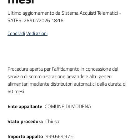
Seguici
su
Ultimo aggiornamento da Sistema Acquisti Telematici -
SATER:
26/02/2026 18:16
Condividi
Vedi azioni
Dati del bando
Procedura aperta per l’affidamento in concessione del
servizio di somministrazione bevande e altri generi
alimentari mediante distributori automatici della durata di
60 mesi
Ente appaltante
COMUNE DI MODENA
Stato procedura
Chiuso
Importo appalto
999.669,97 €