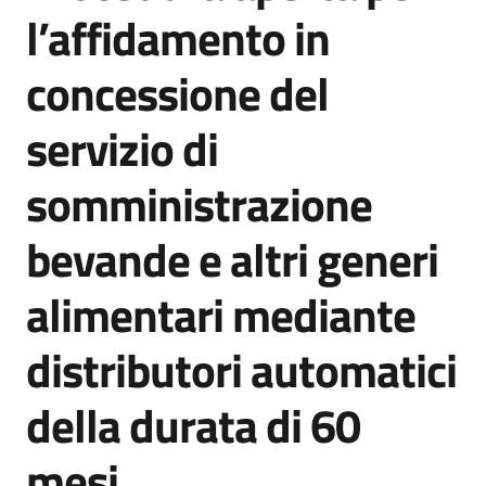
acquisto
l’affidamento in
concessione del
Supporto
servizio di
somministrazione
Piattaforme
telematiche
bevande e altri generi
alimentari mediante
distributori automatici
English
della durata di 60
site
mesi