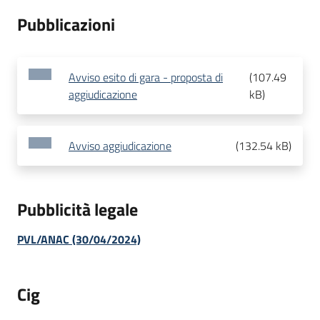
Pubblicazioni
Avviso esito di gara - proposta di
(
107.49
aggiudicazione
kB
)
Avviso aggiudicazione
(
132.54 kB
)
Pubblicità legale
PVL/ANAC (30/04/2024)
Cig