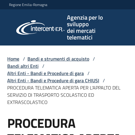
Vai al contenuto
Vai alla navigazione
Vai al footer
Regione Emilia-Romagna
Agenzia per lo
Agenzia
sviluppo
per lo
dei mercati
sviluppo
telematici
dei
mercati
telematici
Home
/
Bandi e strumenti di acquisto
/
Bandi altri Enti
/
Altri Enti - Bandi e Procedure di gara
/
Altri Enti - Bandi e Procedure di gara CHIUSI
/
L'Agenzia
PROCEDURA TELEMATICA APERTA PER L'APPALTO DEL
SERVIZIO DI TRASPORTO SCOLASTICO ED
EXTRASCOLASTICO
Bandi
PROCEDURA
e
Salta al contenuto
strumenti
di