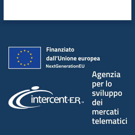
Agenzia
per lo
sviluppo
dei
mercati
telematici