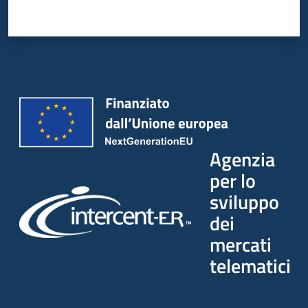
Agenzia
per lo
sviluppo
dei
mercati
telematici