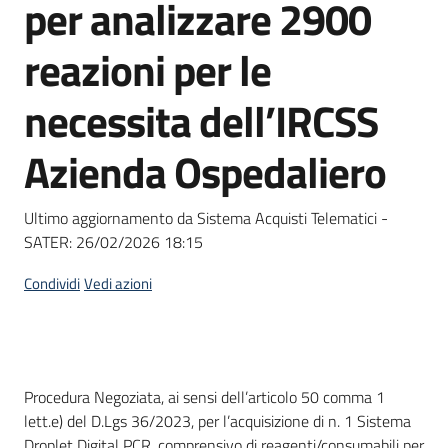
per analizzare 2900
Seguici
su
reazioni per le
necessita dell’IRCSS
Azienda Ospedaliero
Ultimo aggiornamento da Sistema Acquisti Telematici -
SATER:
26/02/2026 18:15
Condividi
Vedi azioni
Dati del bando
Procedura Negoziata, ai sensi dell’articolo 50 comma 1
lett.e) del D.Lgs 36/2023, per l’acquisizione di n. 1 Sistema
Droplet Digital PCR, comprensivo di reagenti/consumabili per