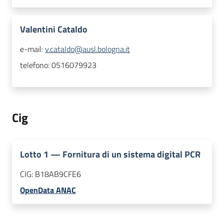
Valentini Cataldo
e-mail:
v.cataldo@ausl.bologna.it
telefono:
0516079923
Cig
Lotto
1
—
Fornitura di un sistema digital PCR
CIG:
B18AB9CFE6
OpenData ANAC