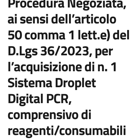
Procedura Negoziata,
acquisto
ai sensi dell’articolo
50 comma 1 lett.e) del
Supporto
D.Lgs 36/2023, per
Piattaforme
l’acquisizione di n. 1
telematiche
Sistema Droplet
Digital PCR,
comprensivo di
English
site
reagenti/consumabili