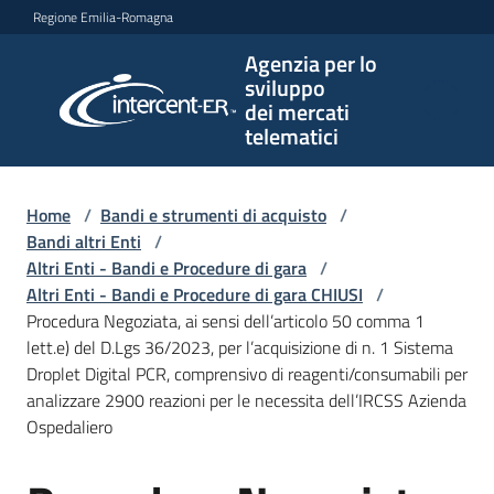
Vai al contenuto
Vai alla navigazione
Vai al footer
Regione Emilia-Romagna
Agenzia per lo
Agenzia
sviluppo
per lo
dei mercati
sviluppo
telematici
dei
mercati
telematici
Home
/
Bandi e strumenti di acquisto
/
Bandi altri Enti
/
Altri Enti - Bandi e Procedure di gara
/
Altri Enti - Bandi e Procedure di gara CHIUSI
/
L'Agenzia
Procedura Negoziata, ai sensi dell’articolo 50 comma 1
lett.e) del D.Lgs 36/2023, per l’acquisizione di n. 1 Sistema
Droplet Digital PCR, comprensivo di reagenti/consumabili per
analizzare 2900 reazioni per le necessita dell’IRCSS Azienda
Bandi
Ospedaliero
e
strumenti
di
Salta al contenuto