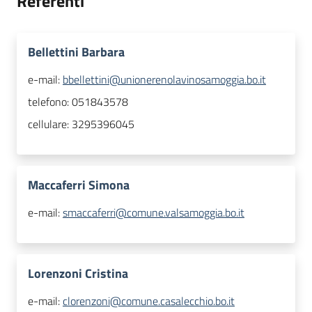
Referenti
Bellettini Barbara
e-mail:
bbellettini@unionerenolavinosamoggia.bo.it
telefono:
051843578
cellulare:
3295396045
Maccaferri Simona
e-mail:
smaccaferri@comune.valsamoggia.bo.it
Lorenzoni Cristina
e-mail:
clorenzoni@comune.casalecchio.bo.it