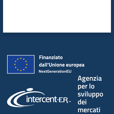
Agenzia
per lo
sviluppo
dei
mercati