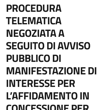
PROCEDURA
acquisto
Salta al contenuto
TELEMATICA
Supporto
NEGOZIATA A
SEGUITO DI AVVISO
Piattaforme
telematiche
PUBBLICO DI
MANIFESTAZIONE DI
INTERESSE PER
English
L’AFFIDAMENTO IN
site
CONCESSIONE PER