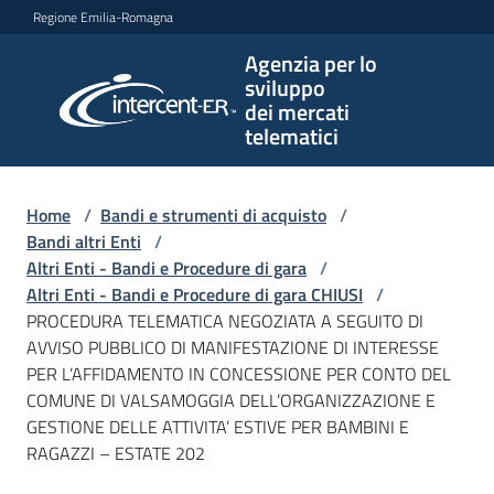
Vai al contenuto
Vai alla navigazione
Vai al footer
Regione Emilia-Romagna
Agenzia per lo
Agenzia
sviluppo
per lo
dei mercati
sviluppo
telematici
dei
mercati
telematici
Home
/
Bandi e strumenti di acquisto
/
Bandi altri Enti
/
Altri Enti - Bandi e Procedure di gara
/
Altri Enti - Bandi e Procedure di gara CHIUSI
/
L'Agenzia
PROCEDURA TELEMATICA NEGOZIATA A SEGUITO DI
AVVISO PUBBLICO DI MANIFESTAZIONE DI INTERESSE
PER L’AFFIDAMENTO IN CONCESSIONE PER CONTO DEL
COMUNE DI VALSAMOGGIA DELL’ORGANIZZAZIONE E
Bandi
GESTIONE DELLE ATTIVITA’ ESTIVE PER BAMBINI E
e
RAGAZZI – ESTATE 202
strumenti
di