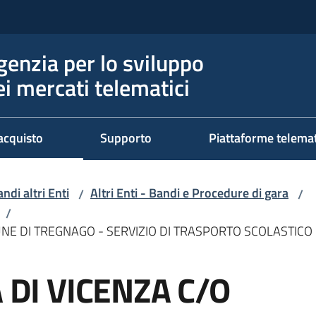
genzia per lo sviluppo
ei mercati telematici
acquisto
Supporto
Piattaforme telema
ndi altri Enti
Altri Enti - Bandi e Procedure di gara
/
/
/
MUNE DI TREGNAGO - SERVIZIO DI TRASPORTO SCOLASTICO
A DI VICENZA C/O