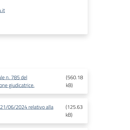
.it
le n. 785 del
(
560.18
ne giudicatrice.
kB
)
l 21/06/2024 relativo alla
(
125.63
kB
)