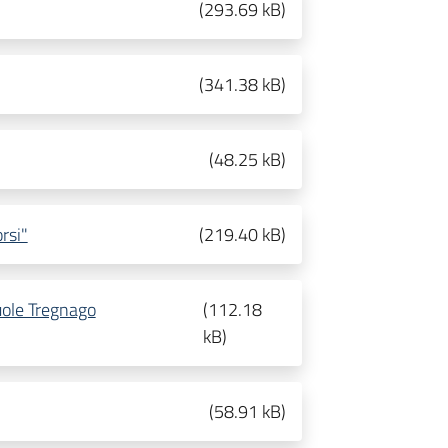
(
293.69 kB
)
(
341.38 kB
)
(
48.25 kB
)
rsi"
(
219.40 kB
)
uole Tregnago
(
112.18
kB
)
(
58.91 kB
)