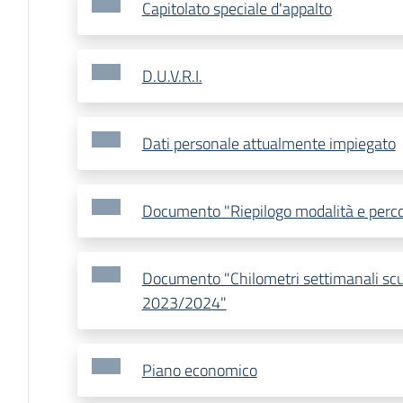
Capitolato speciale d'appalto
D.U.V.R.I.
Dati personale attualmente impiegato
Documento "Riepilogo modalità e perco
Documento "Chilometri settimanali sc
2023/2024"
Piano economico