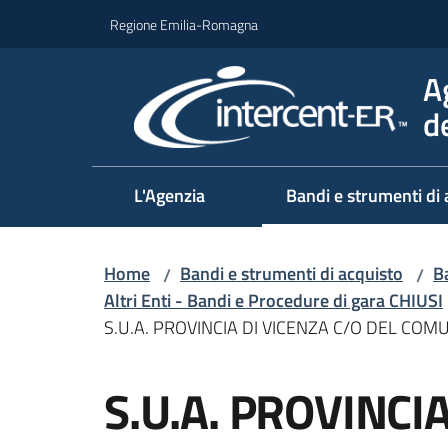
Vai al contenuto
Vai alla navigazione
Vai al footer
Regione Emilia-Romagna
A
d
L'Agenzia
Bandi e strumenti di 
Home
Bandi e strumenti di acquisto
Ba
/
/
Altri Enti - Bandi e Procedure di gara CHIUSI
S.U.A. PROVINCIA DI VICENZA C/O DEL CO
Salta al contenuto
S.U.A. PROVINCI