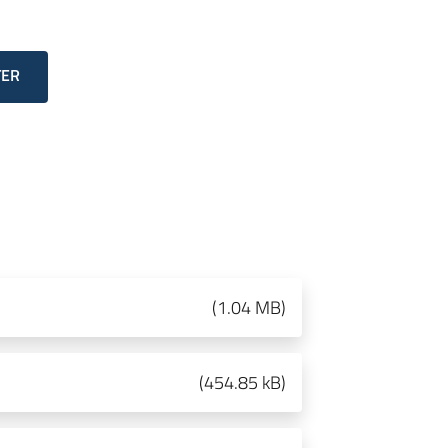
TER
(
1.04 MB
)
(
454.85 kB
)