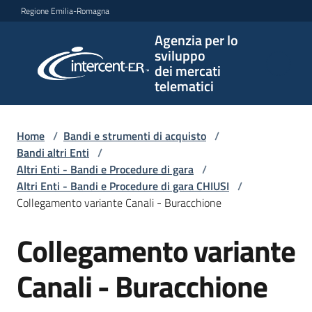
Vai al contenuto
Vai alla navigazione
Vai al footer
Regione Emilia-Romagna
Agenzia per lo
Agenzia
sviluppo
per lo
dei mercati
sviluppo
telematici
dei
mercati
telematici
Home
/
Bandi e strumenti di acquisto
/
Bandi altri Enti
/
Altri Enti - Bandi e Procedure di gara
/
Altri Enti - Bandi e Procedure di gara CHIUSI
/
L'Agenzia
Collegamento variante Canali - Buracchione
Collegamento variante
Salta al contenuto
Bandi
e
Canali - Buracchione
strumenti
di