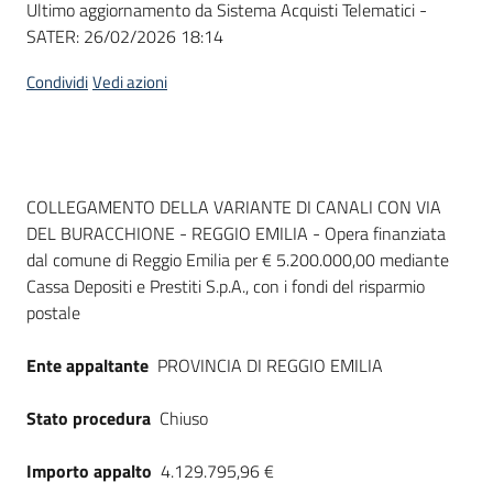
Ultimo aggiornamento da Sistema Acquisti Telematici -
acquisto
SATER:
26/02/2026 18:14
Condividi
Vedi azioni
Supporto
Piattaforme
Dati del bando
COLLEGAMENTO DELLA VARIANTE DI CANALI CON VIA
telematiche
DEL BURACCHIONE - REGGIO EMILIA - Opera finanziata
dal comune di Reggio Emilia per € 5.200.000,00 mediante
Cassa Depositi e Prestiti S.p.A., con i fondi del risparmio
postale
Ente appaltante
PROVINCIA DI REGGIO EMILIA
English
site
Stato procedura
Chiuso
Importo appalto
4.129.795,96 €