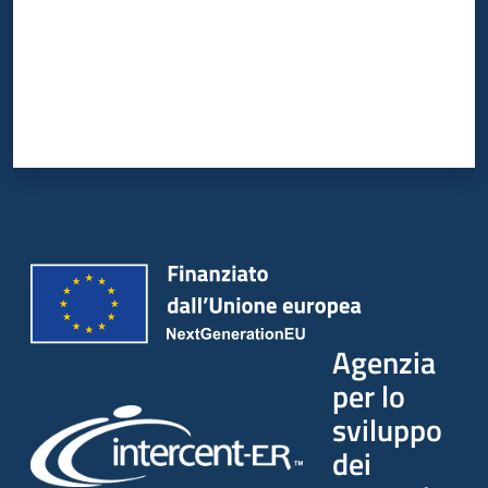
Agenzia
per lo
sviluppo
dei