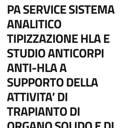
PA SERVICE SISTEMA
acquisto
Salta al contenuto
ANALITICO
Supporto
TIPIZZAZIONE HLA E
STUDIO ANTICORPI
Piattaforme
telematiche
ANTI-HLA A
SUPPORTO DELLA
ATTIVITA’ DI
English
TRAPIANTO DI
site
ORGANO SOLIDO E DI