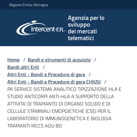
Vai al contenuto
Vai alla navigazione
Vai al footer
Regione Emilia-Romagna
Agenzia per lo
Agenzia
sviluppo
per lo
dei mercati
sviluppo
telematici
dei
mercati
telematici
Home
/
Bandi e strumenti di acquisto
/
Bandi altri Enti
/
Altri Enti - Bandi e Procedure di gara
/
Altri Enti - Bandi e Procedure di gara CHIUSI
/
L'Agenzia
PA SERVICE SISTEMA ANALITICO TIPIZZAZIONE HLA E
STUDIO ANTICORPI ANTI-HLA A SUPPORTO DELLA
ATTIVITA’ DI TRAPIANTO DI ORGANO SOLIDO E DI
CELLULE STAMINALI EMOPOIETICHE (CSE) PER IL
Bandi
LABORATORIO DI IMMUNOGENETICA E BIOLOGIA
e
TRAPIANTI IRCCS AOU BO
strumenti
di