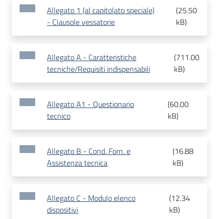
Allegato 1 (al capitolato speciale)
(
25.50
- Clausole vessatorie
kB
)
Allegato A - Caratteristiche
(
711.00
tecniche/Requisiti indispensabili
kB
)
Allegato A1 - Questionario
(
60.00
tecnico
kB
)
Allegato B - Cond. Forn. e
(
16.88
Assistenza tecnica
kB
)
Allegato C - Modulo elenco
(
12.34
dispositivi
kB
)