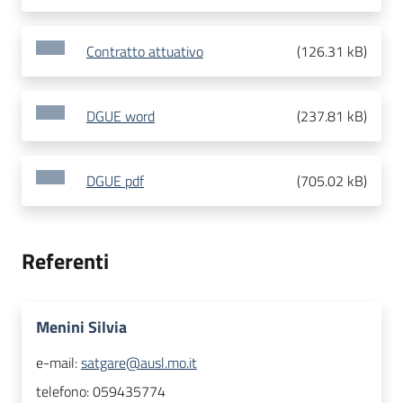
Contratto attuativo
(
126.31 kB
)
DGUE word
(
237.81 kB
)
DGUE pdf
(
705.02 kB
)
Referenti
Menini Silvia
e-mail:
satgare@ausl.mo.it
telefono:
059435774