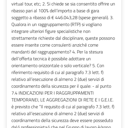
virtual tour, etc; 2. Si chiede se sia consentito offrire un
ribasso pari al 100% dell’importo a base di gara
soggetto a ribasso di € 446.043,28 (spese generali). 3.
Qualora in un raggruppamento (RTP) si vogliano
integrare ulteriori figure specialistiche non
strettamente richieste dal disciplinare, queste possono
essere inserite come consulenti anziché come
mandanti del raggruppamento? 4. Per la stesura
dell’offerta tecnica è possibile adottare un
orientamento orizzontale o solo verticale? 5. Con
riferimento requisito di cui al paragrafo 7.3 lett. f)
relativo all’esecuzione di almeno 2 (due) servizi di
coordinamento della sicurezza per il quale: - al punto
7.4 INDICAZIONI PER I RAGGRUPPAMENTI
TEMPORANEI, LE AGGREGAZIONI DI RETE E I G.E.I.E.
è previsto che “Il requisito di cui al paragrafo 7.3 lett. f)
relativo all’esecuzione di almeno 2 (due) servizi di
coordinamento della sicurezza deve essere posseduto
dal/i professionista/i che nel Gruppo di lavoro è/sono