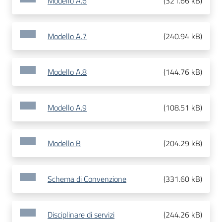
Modello A.6
(
321.66 kB
)
Modello A.7
(
240.94 kB
)
Modello A.8
(
144.76 kB
)
Modello A.9
(
108.51 kB
)
Modello B
(
204.29 kB
)
Schema di Convenzione
(
331.60 kB
)
Disciplinare di servizi
(
244.26 kB
)