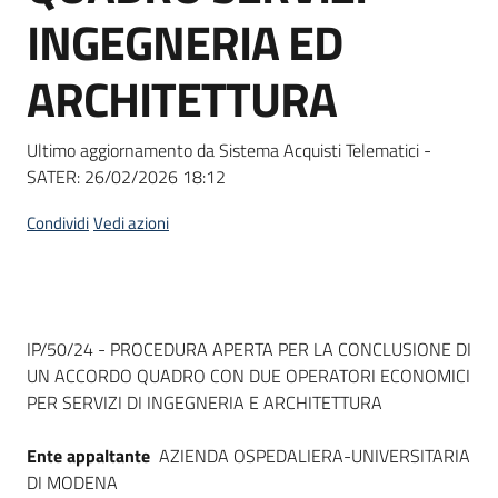
acquisto
INGEGNERIA ED
ARCHITETTURA
Supporto
Ultimo aggiornamento da Sistema Acquisti Telematici -
SATER:
26/02/2026 18:12
Piattaforme
telematiche
Condividi
Vedi azioni
Dati del bando
IP/50/24 - PROCEDURA APERTA PER LA CONCLUSIONE DI
UN ACCORDO QUADRO CON DUE OPERATORI ECONOMICI
English
PER SERVIZI DI INGEGNERIA E ARCHITETTURA
site
Ente appaltante
AZIENDA OSPEDALIERA-UNIVERSITARIA
DI MODENA