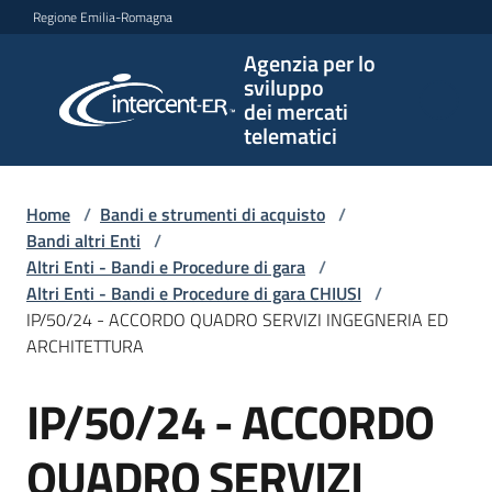
Vai al contenuto
Vai alla navigazione
Vai al footer
Regione Emilia-Romagna
Agenzia per lo
Agenzia
sviluppo
per lo
dei mercati
sviluppo
telematici
dei
mercati
telematici
Home
/
Bandi e strumenti di acquisto
/
Bandi altri Enti
/
Altri Enti - Bandi e Procedure di gara
/
Altri Enti - Bandi e Procedure di gara CHIUSI
/
L'Agenzia
IP/50/24 - ACCORDO QUADRO SERVIZI INGEGNERIA ED
ARCHITETTURA
IP/50/24 - ACCORDO
Bandi
Salta al contenuto
e
strumenti
QUADRO SERVIZI
di