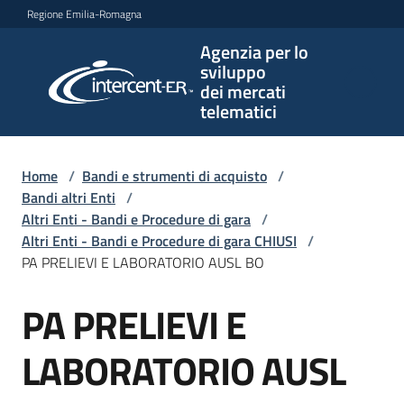
Vai al contenuto
Vai alla navigazione
Vai al footer
Regione Emilia-Romagna
Agenzia per lo
Agenzia
sviluppo
per lo
dei mercati
sviluppo
telematici
dei
mercati
telematici
Home
/
Bandi e strumenti di acquisto
/
Bandi altri Enti
/
Altri Enti - Bandi e Procedure di gara
/
Altri Enti - Bandi e Procedure di gara CHIUSI
/
L'Agenzia
PA PRELIEVI E LABORATORIO AUSL BO
PA PRELIEVI E
Salta al contenuto
Bandi
e
LABORATORIO AUSL
strumenti
di