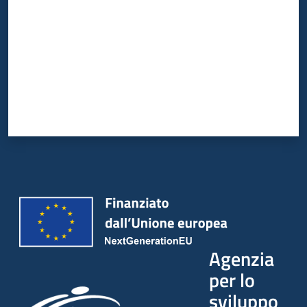
Agenzia
per lo
sviluppo