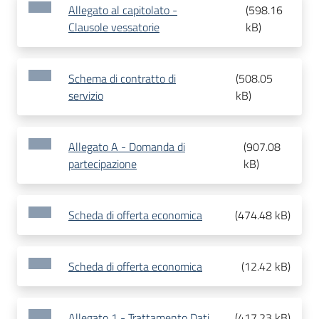
Allegato al capitolato -
(
598.16
Clausole vessatorie
kB
)
Schema di contratto di
(
508.05
servizio
kB
)
Allegato A - Domanda di
(
907.08
partecipazione
kB
)
Scheda di offerta economica
(
474.48 kB
)
Scheda di offerta economica
(
12.42 kB
)
Allegato 1 - Trattamento Dati
(
417.23 kB
)