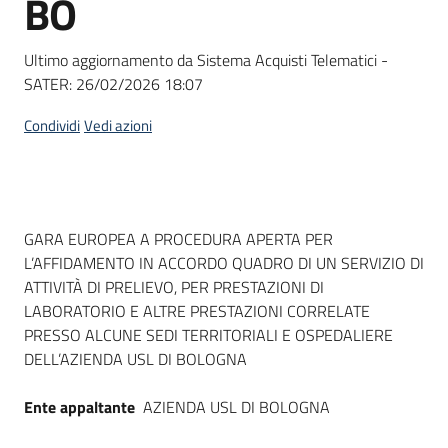
BO
acquisto
Ultimo aggiornamento da Sistema Acquisti Telematici -
SATER:
26/02/2026 18:07
Supporto
Condividi
Vedi azioni
Piattaforme
telematiche
Dati del bando
GARA EUROPEA A PROCEDURA APERTA PER
L’AFFIDAMENTO IN ACCORDO QUADRO DI UN SERVIZIO DI
ATTIVITÀ DI PRELIEVO, PER PRESTAZIONI DI
LABORATORIO E ALTRE PRESTAZIONI CORRELATE
PRESSO ALCUNE SEDI TERRITORIALI E OSPEDALIERE
English
DELL’AZIENDA USL DI BOLOGNA
site
Ente appaltante
AZIENDA USL DI BOLOGNA