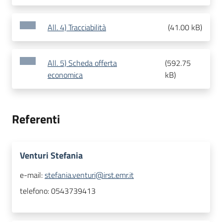
All. 4) Tracciabilità
(
41.00 kB
)
All. 5) Scheda offerta
(
592.75
economica
kB
)
Referenti
Venturi Stefania
e-mail:
stefania.venturi@irst.emr.it
telefono:
0543739413