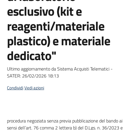
acquisto
esclusivo (kit e
reagenti/materiale
Supporto
plastico) e materiale
dedicato"
Piattaforme
telematiche
Ultimo aggiornamento da Sistema Acquisti Telematici -
SATER:
26/02/2026 18:13
Condividi
Vedi azioni
English
site
Dati del bando
procedura negoziata senza previa pubblicazione del bando ai
sensi dell’art. 76 comma 2 lettera b) del D.Lgs. n. 36/2023 e