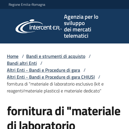
Vai al contenuto
Vai alla navigazione
Vai al footer
Regione Emilia-Romagna
Agenzia per lo
Agenzia
sviluppo
per lo
dei mercati
sviluppo
telematici
dei
mercati
telematici
Home
/
Bandi e strumenti di acquisto
/
Bandi altri Enti
/
Altri Enti - Bandi e Procedure di gara
/
Altri Enti - Bandi e Procedure di gara CHIUSI
/
L'Agenzia
fornitura di "materiale di laboratorio esclusivo (kit e
reagenti/materiale plastico) e materiale dedicato"
fornitura di "materiale
Bandi
Salta al contenuto
e
strumenti
di laboratorio
di