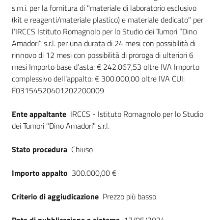
Seguici
s.m.i. per la fornitura di "materiale di laboratorio esclusivo
su
(kit e reagenti/materiale plastico) e materiale dedicato" per
l’IRCCS Istituto Romagnolo per lo Studio dei Tumori “Dino
Amadori” s.r.l. per una durata di 24 mesi con possibilità di
rinnovo di 12 mesi con possibilità di proroga di ulteriori 6
mesi Importo base d’asta: € 242.067,53 oltre IVA Importo
complessivo dell’appalto: € 300.000,00 oltre IVA CUI:
F03154520401202200009
Ente appaltante
IRCCS - Istituto Romagnolo per lo Studio
dei Tumori "Dino Amadori" s.r.l.
Stato procedura
Chiuso
Importo appalto
300.000,00 €
Criterio di aggiudicazione
Prezzo più basso