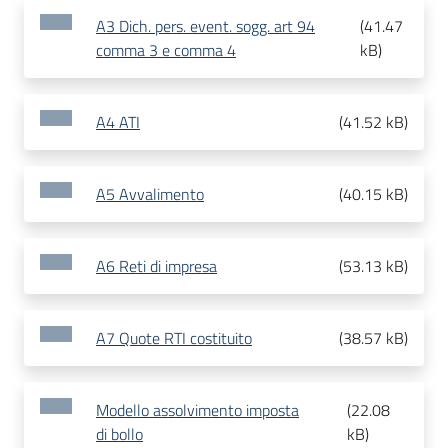
A3 Dich. pers. event. sogg. art 94
(
41.47
comma 3 e comma 4
kB
)
A4 ATI
(
41.52 kB
)
A5 Avvalimento
(
40.15 kB
)
A6 Reti di impresa
(
53.13 kB
)
A7 Quote RTI costituito
(
38.57 kB
)
Modello assolvimento imposta
(
22.08
di bollo
kB
)