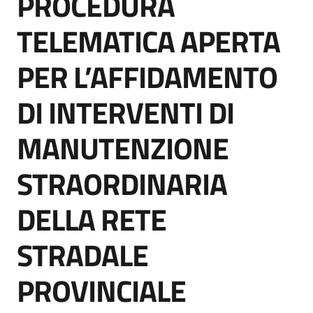
PROCEDURA
acquisto
TELEMATICA APERTA
PER L’AFFIDAMENTO
Supporto
DI INTERVENTI DI
Piattaforme
MANUTENZIONE
telematiche
STRAORDINARIA
DELLA RETE
STRADALE
English
site
PROVINCIALE