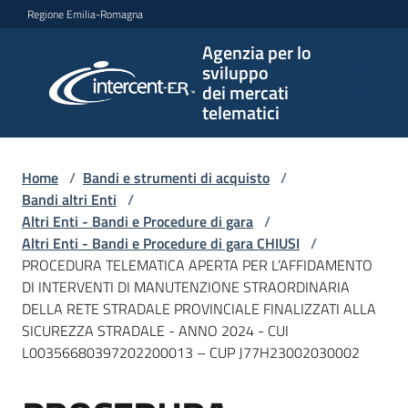
Vai al contenuto
Vai alla navigazione
Vai al footer
Regione Emilia-Romagna
Agenzia per lo
Agenzia
sviluppo
per lo
dei mercati
sviluppo
telematici
dei
mercati
telematici
Home
/
Bandi e strumenti di acquisto
/
Bandi altri Enti
/
Altri Enti - Bandi e Procedure di gara
/
Altri Enti - Bandi e Procedure di gara CHIUSI
/
L'Agenzia
PROCEDURA TELEMATICA APERTA PER L’AFFIDAMENTO
DI INTERVENTI DI MANUTENZIONE STRAORDINARIA
DELLA RETE STRADALE PROVINCIALE FINALIZZATI ALLA
SICUREZZA STRADALE - ANNO 2024 - CUI
Bandi
L00356680397202200013 – CUP J77H23002030002
e
strumenti
di
Salta al contenuto