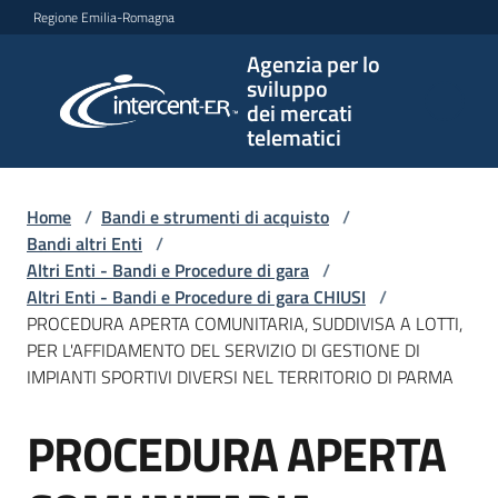
Vai al contenuto
Vai alla navigazione
Vai al footer
Regione Emilia-Romagna
Agenzia per lo
Agenzia
sviluppo
per lo
dei mercati
sviluppo
telematici
dei
mercati
telematici
Home
/
Bandi e strumenti di acquisto
/
Bandi altri Enti
/
Altri Enti - Bandi e Procedure di gara
/
Altri Enti - Bandi e Procedure di gara CHIUSI
/
L'Agenzia
PROCEDURA APERTA COMUNITARIA, SUDDIVISA A LOTTI,
PER L'AFFIDAMENTO DEL SERVIZIO DI GESTIONE DI
IMPIANTI SPORTIVI DIVERSI NEL TERRITORIO DI PARMA
Bandi
PROCEDURA APERTA
e
Salta al contenuto
strumenti
di