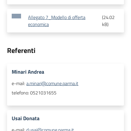
Allegato 7_Modello di offerta
(
24.02
economica
kB
)
Referenti
Minari Andrea
e-mail:
a.minari@comune.parma.it
telefono:
0521031655
Usai Donata
e-mail:
d.usai@comune.parma.it