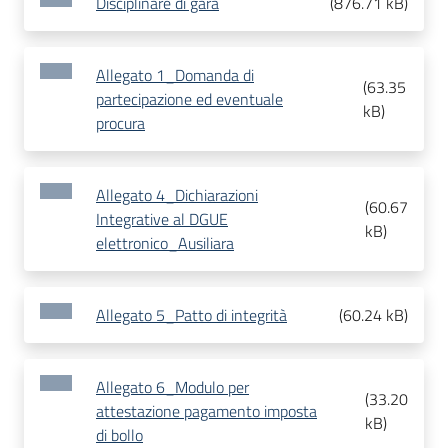
Disciplinare di gara
(
876.71 kB
)
Allegato 1_Domanda di
(
63.35
partecipazione ed eventuale
kB
)
procura
Allegato 4_Dichiarazioni
(
60.67
Integrative al DGUE
kB
)
elettronico_Ausiliara
Allegato 5_Patto di integrità
(
60.24 kB
)
Allegato 6_Modulo per
(
33.20
attestazione pagamento imposta
kB
)
di bollo