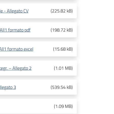
le - Allegato CV
(
225.82 kB
)
 All1 formato pdf
(
198.72 kB
)
All1 formato excel
(
15.68 kB
)
tegr. – Allegato 2
(
1.01 MB
)
llegato 3
(
539.54 kB
)
(
1.09 MB
)