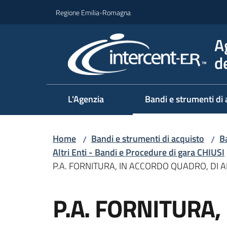
Vai al contenuto
Vai alla navigazione
Vai al footer
Regione Emilia-Romagna
A
d
L'Agenzia
Bandi e strumenti di 
Home
Bandi e strumenti di acquisto
Ba
/
/
Altri Enti - Bandi e Procedure di gara CHIUSI
P.A. FORNITURA, IN ACCORDO QUADRO, DI 
Salta al contenuto
P.A. FORNITURA,