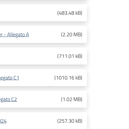
(
483.48 kB
)
r - Allegato A
(
2.20 MB
)
(
711.01 kB
)
llegato C1
(
1010.16 kB
)
legato C2
(
1.02 MB
)
024
(
257.30 kB
)