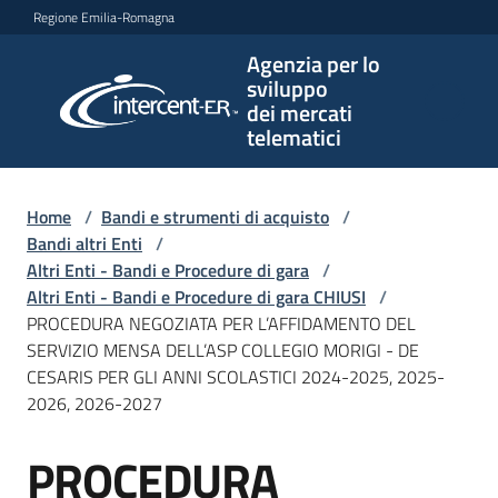
Vai al contenuto
Vai alla navigazione
Vai al footer
Regione Emilia-Romagna
Agenzia per lo
Agenzia
sviluppo
per lo
dei mercati
sviluppo
telematici
dei
mercati
telematici
Home
/
Bandi e strumenti di acquisto
/
Bandi altri Enti
/
Altri Enti - Bandi e Procedure di gara
/
Altri Enti - Bandi e Procedure di gara CHIUSI
/
L'Agenzia
PROCEDURA NEGOZIATA PER L’AFFIDAMENTO DEL
SERVIZIO MENSA DELL’ASP COLLEGIO MORIGI - DE
CESARIS PER GLI ANNI SCOLASTICI 2024-2025, 2025-
2026, 2026-2027
Bandi
e
PROCEDURA
strumenti
Salta al contenuto
di