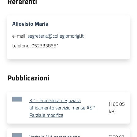
Referenti
Allovisio Maria
e-mail:
segreteria@collegiomorigi.it
telefono:
0523338551
Pubblicazioni
32 - Procedura negoziata
(
185.05
affidamento servizio mense ASP-
kB
)
Parziale modifica