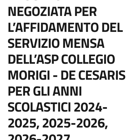
acquisto
NEGOZIATA PER
L’AFFIDAMENTO DEL
Supporto
SERVIZIO MENSA
DELL’ASP COLLEGIO
Piattaforme
telematiche
MORIGI - DE CESARIS
PER GLI ANNI
SCOLASTICI 2024-
English
2025, 2025-2026,
site
2026-2027