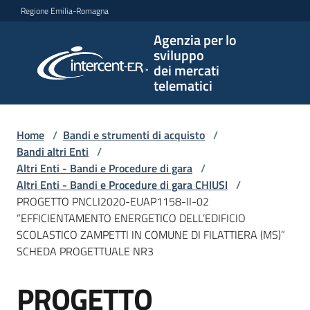
Vai al contenuto
Vai alla navigazione
Vai al footer
Regione Emilia-Romagna
Agenzia per lo
Agenzia
sviluppo
per lo
dei mercati
sviluppo
telematici
dei
mercati
telematici
Home
/
Bandi e strumenti di acquisto
/
Bandi altri Enti
/
Altri Enti - Bandi e Procedure di gara
/
Altri Enti - Bandi e Procedure di gara CHIUSI
/
L'Agenzia
PROGETTO PNCLI2020-EUAP1158-II-02
“EFFICIENTAMENTO ENERGETICO DELL’EDIFICIO
SCOLASTICO ZAMPETTI IN COMUNE DI FILATTIERA (MS)”
SCHEDA PROGETTUALE NR3
Bandi
e
PROGETTO
strumenti
Salta al contenuto
di