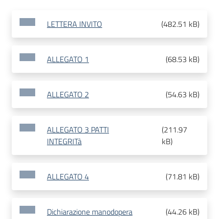
LETTERA INVITO
(
482.51 kB
)
ALLEGATO 1
(
68.53 kB
)
ALLEGATO 2
(
54.63 kB
)
ALLEGATO 3 PATTI
(
211.97
INTEGRITà
kB
)
ALLEGATO 4
(
71.81 kB
)
Dichiarazione manodopera
(
44.26 kB
)