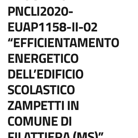
acquisto
PNCLI2020-
EUAP1158-II-02
Supporto
“EFFICIENTAMENTO
ENERGETICO
Piattaforme
telematiche
DELL’EDIFICIO
SCOLASTICO
ZAMPETTI IN
English
COMUNE DI
site
FILATTIERA (MS)”