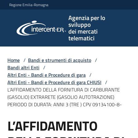
Vai al contenuto
Vai alla navigazione
Vai al footer
Regione Emilia-Romagna
Agenzia per lo
Agenzia
sviluppo
per lo
dei mercati
sviluppo
telematici
dei
mercati
telematici
Home
/
Bandi e strumenti di acquisto
/
Bandi altri Enti
/
Altri Enti - Bandi e Procedure di gara
/
Altri Enti - Bandi e Procedure di gara CHIUSI
/
L'Agenzia
L’AFFIDAMENTO DELLA FORNITURA DI CARBURANTE
(GASOLIO) EXTRARETE (GASOLIO AUTOTRAZIONE)
PERIODO DI DURATA: ANNI 3 (TRE ) CPV 09134100-8-
Bandi
L’AFFIDAMENTO
e
Salta al contenuto
strumenti
di