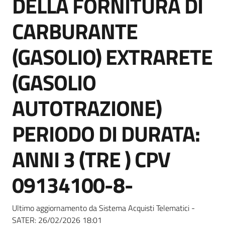
DELLA FORNITURA DI
acquisto
CARBURANTE
Supporto
(GASOLIO) EXTRARETE
(GASOLIO
Piattaforme
AUTOTRAZIONE)
telematiche
PERIODO DI DURATA:
ANNI 3 (TRE ) CPV
09134100-8-
English
site
Ultimo aggiornamento da Sistema Acquisti Telematici -
SATER:
26/02/2026 18:01