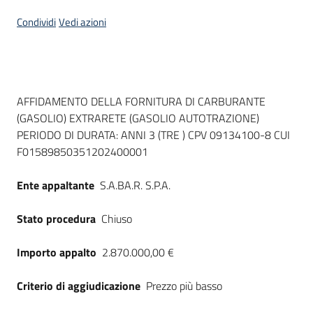
Seguici
Condividi
Vedi azioni
su
Dati del bando
AFFIDAMENTO DELLA FORNITURA DI CARBURANTE
(GASOLIO) EXTRARETE (GASOLIO AUTOTRAZIONE)
PERIODO DI DURATA: ANNI 3 (TRE ) CPV 09134100-8 CUI
F01589850351202400001
Ente appaltante
S.A.BA.R. S.P.A.
Stato procedura
Chiuso
Importo appalto
2.870.000,00 €
Criterio di aggiudicazione
Prezzo più basso