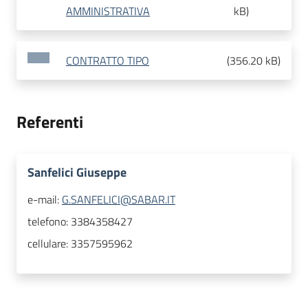
AMMINISTRATIVA
kB
)
CONTRATTO TIPO
(
356.20 kB
)
Referenti
Sanfelici Giuseppe
e-mail:
G.SANFELICI@SABAR.IT
telefono:
3384358427
cellulare:
3357595962