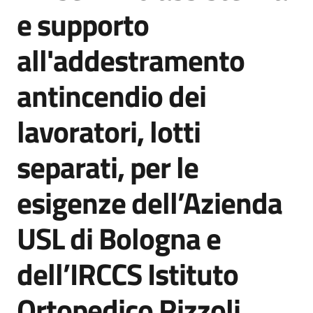
acquisto
e supporto
all'addestramento
Supporto
antincendio dei
lavoratori, lotti
Piattaforme
telematiche
separati, per le
esigenze dell’Azienda
USL di Bologna e
English
dell’IRCCS Istituto
site
Ortopedico Rizzoli