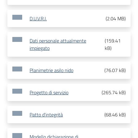
D.U.V.R.I.
(
2.04 MB
)
Dati personale attualmente
(
159.41
impiegato
kB
)
Planimetrie asilo nido
(
76.07 kB
)
Progetto di servizio
(
265.74 kB
)
Patto d'integrità
(
68.46 kB
)
Modello dichiarazione di