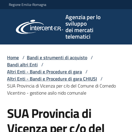
Vai al contenuto
Vai alla navigazione
Vai al footer
Regione Emilia-Romagna
Agenzia per lo
Agenzia
sviluppo
per lo
dei mercati
sviluppo
telematici
dei
mercati
telematici
Home
/
Bandi e strumenti di acquisto
/
Bandi altri Enti
/
Altri Enti - Bandi e Procedure di gara
/
Altri Enti - Bandi e Procedure di gara CHIUSI
/
L'Agenzia
SUA Provincia di Vicenza per c/o del Comune di Cornedo
Vicentino - gestione asilo nido comunale
SUA Provincia di
Bandi
Salta al contenuto
e
strumenti
Vicenza per c/o del
di