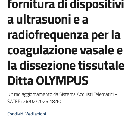
fornitura di dispositivi
acquisto
a ultrasuoni e a
Supporto
radiofrequenza per la
coagulazione vasale e
Piattaforme
la dissezione tissutale
telematiche
Ditta OLYMPUS
Ultimo aggiornamento da Sistema Acquisti Telematici -
SATER:
26/02/2026 18:10
English
site
Condividi
Vedi azioni