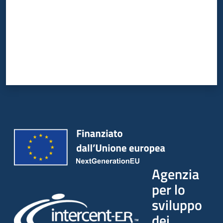
Agenzia
per lo
sviluppo
dei