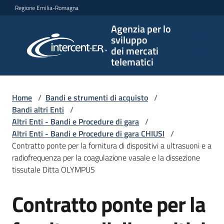
Vai al contenuto
Vai alla navigazione
Vai al footer
Regione Emilia-Romagna
Agenzia per lo
Agenzia
sviluppo
per lo
dei mercati
sviluppo
telematici
dei
mercati
telematici
Home
/
Bandi e strumenti di acquisto
/
Bandi altri Enti
/
Altri Enti - Bandi e Procedure di gara
/
Altri Enti - Bandi e Procedure di gara CHIUSI
/
L'Agenzia
Contratto ponte per la fornitura di dispositivi a ultrasuoni e a
radiofrequenza per la coagulazione vasale e la dissezione
tissutale Ditta OLYMPUS
Bandi
Contratto ponte per la
e
Salta al contenuto
strumenti
di