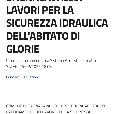
acquisto
LAVORI PER LA
SICUREZZA IDRAULICA
Supporto
DELL'ABITATO DI
GLORIE
Piattaforme
telematiche
Ultimo aggiornamento da Sistema Acquisti Telematici -
SATER:
26/02/2026 18:08
Condividi
Vedi azioni
English
site
Dati del bando
COMUNE DI BAGNACAVALLO - PROCEDURA APERTA PER
L’AFFIDAMENTO DEI LAVORI PER LA SICUREZZA