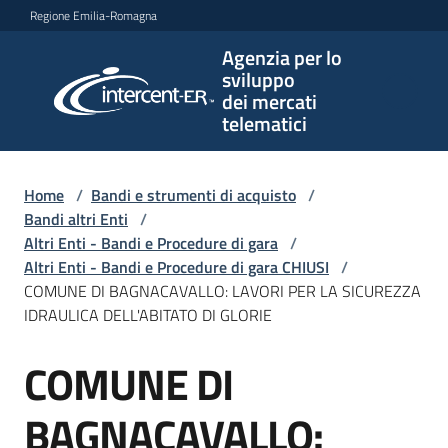
Vai al contenuto
Vai alla navigazione
Vai al footer
Regione Emilia-Romagna
Agenzia per lo
Agenzia
sviluppo
per lo
dei mercati
sviluppo
telematici
dei
mercati
telematici
Home
/
Bandi e strumenti di acquisto
/
Bandi altri Enti
/
Altri Enti - Bandi e Procedure di gara
/
Altri Enti - Bandi e Procedure di gara CHIUSI
/
L'Agenzia
COMUNE DI BAGNACAVALLO: LAVORI PER LA SICUREZZA
IDRAULICA DELL'ABITATO DI GLORIE
COMUNE DI
Bandi
Salta al contenuto
e
strumenti
BAGNACAVALLO:
di