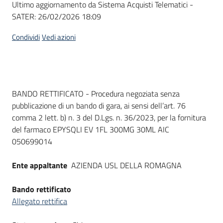
Ultimo aggiornamento da Sistema Acquisti Telematici -
acquisto
SATER:
26/02/2026 18:09
Condividi
Vedi azioni
Supporto
Piattaforme
Dati del bando
BANDO RETTIFICATO - Procedura negoziata senza
telematiche
pubblicazione di un bando di gara, ai sensi dell’art. 76
comma 2 lett. b) n. 3 del D.Lgs. n. 36/2023, per la fornitura
del farmaco EPYSQLI EV 1FL 300MG 30ML AIC
050699014
Ente appaltante
AZIENDA USL DELLA ROMAGNA
English
site
Bando rettificato
Allegato rettifica