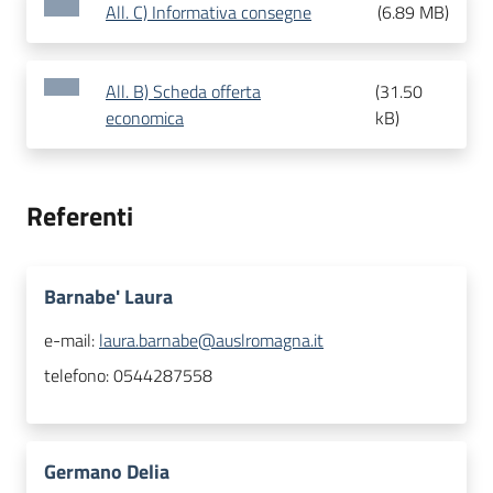
All. C) Informativa consegne
(
6.89 MB
)
All. B) Scheda offerta
(
31.50
economica
kB
)
Referenti
Barnabe' Laura
e-mail:
laura.barnabe@auslromagna.it
telefono:
0544287558
Germano Delia