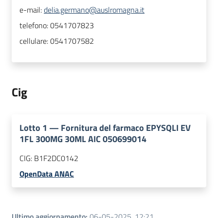
e-mail:
delia.germano@auslromagna.it
telefono:
0541707823
cellulare:
0541707582
Cig
Lotto
1
—
Fornitura del farmaco EPYSQLI EV
1FL 300MG 30ML AIC 050699014
CIG:
B1F2DC0142
OpenData ANAC
Ultimo aggiornamento
:
06-05-2025, 12:21