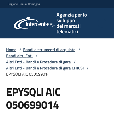
Vai al contenuto
Vai alla navigazione
Vai al footer
Regione Emilia-Romagna
Agenzia per lo
Agenzia
sviluppo
per lo
dei mercati
sviluppo
telematici
dei
mercati
telematici
Home
/
Bandi e strumenti di acquisto
/
Bandi altri Enti
/
Altri Enti - Bandi e Procedure di gara
/
Altri Enti - Bandi e Procedure di gara CHIUSI
/
L'Agenzia
EPYSQLI AIC 050699014
EPYSQLI AIC
Salta al contenuto
Bandi
e
050699014
strumenti
di