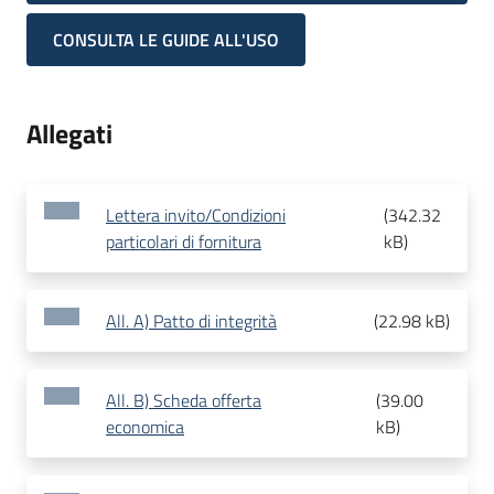
CONSULTA LE GUIDE ALL'USO
Allegati
Lettera invito/Condizioni
(
342.32
particolari di fornitura
kB
)
All. A) Patto di integrità
(
22.98 kB
)
All. B) Scheda offerta
(
39.00
economica
kB
)