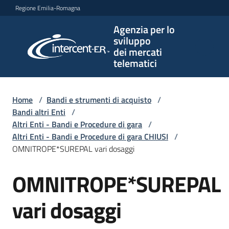
Vai al contenuto
Vai alla navigazione
Vai al footer
Regione Emilia-Romagna
Agenzia per lo
Agenzia
sviluppo
per lo
dei mercati
sviluppo
telematici
dei
mercati
telematici
Home
/
Bandi e strumenti di acquisto
/
Bandi altri Enti
/
Altri Enti - Bandi e Procedure di gara
/
Altri Enti - Bandi e Procedure di gara CHIUSI
/
L'Agenzia
OMNITROPE*SUREPAL vari dosaggi
OMNITROPE*SUREPAL
Salta al contenuto
Bandi
e
vari dosaggi
strumenti
di