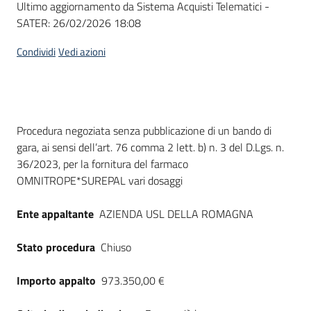
Ultimo aggiornamento da Sistema Acquisti Telematici -
acquisto
SATER:
26/02/2026 18:08
Condividi
Vedi azioni
Supporto
Piattaforme
Dati del bando
Procedura negoziata senza pubblicazione di un bando di
telematiche
gara, ai sensi dell’art. 76 comma 2 lett. b) n. 3 del D.Lgs. n.
36/2023, per la fornitura del farmaco
OMNITROPE*SUREPAL vari dosaggi
Ente appaltante
AZIENDA USL DELLA ROMAGNA
English
Stato procedura
Chiuso
site
Importo appalto
973.350,00 €