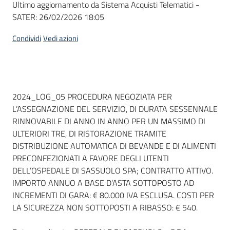
Ultimo aggiornamento da Sistema Acquisti Telematici -
acquisto
SATER:
26/02/2026 18:05
Condividi
Vedi azioni
Supporto
Piattaforme
Dati del bando
2024_LOG_05 PROCEDURA NEGOZIATA PER
telematiche
L’ASSEGNAZIONE DEL SERVIZIO, DI DURATA SESSENNALE
RINNOVABILE DI ANNO IN ANNO PER UN MASSIMO DI
ULTERIORI TRE, DI RISTORAZIONE TRAMITE
DISTRIBUZIONE AUTOMATICA DI BEVANDE E DI ALIMENTI
PRECONFEZIONATI A FAVORE DEGLI UTENTI
DELL’OSPEDALE DI SASSUOLO SPA; CONTRATTO ATTIVO.
English
IMPORTO ANNUO A BASE D’ASTA SOTTOPOSTO AD
site
INCREMENTI DI GARA: € 80.000 IVA ESCLUSA. COSTI PER
LA SICUREZZA NON SOTTOPOSTI A RIBASSO: € 540.