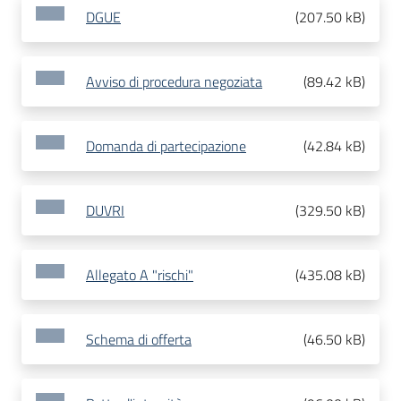
DGUE
(
207.50 kB
)
Avviso di procedura negoziata
(
89.42 kB
)
Domanda di partecipazione
(
42.84 kB
)
DUVRI
(
329.50 kB
)
Allegato A "rischi"
(
435.08 kB
)
Schema di offerta
(
46.50 kB
)