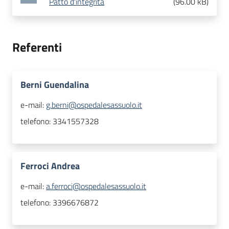
Patto d'integrità
(
96.00 kB
)
Referenti
Berni Guendalina
e-mail:
g.berni@ospedalesassuolo.it
telefono:
3341557328
Ferroci Andrea
e-mail:
a.ferroci@ospedalesassuolo.it
telefono:
3396676872