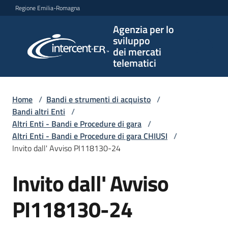
Vai al contenuto
Vai alla navigazione
Vai al footer
Regione Emilia-Romagna
Agenzia per lo
Agenzia
sviluppo
per lo
dei mercati
sviluppo
telematici
dei
mercati
telematici
Home
/
Bandi e strumenti di acquisto
/
Bandi altri Enti
/
Altri Enti - Bandi e Procedure di gara
/
Altri Enti - Bandi e Procedure di gara CHIUSI
/
L'Agenzia
Invito dall' Avviso PI118130-24
Invito dall' Avviso
Salta al contenuto
Bandi
e
PI118130-24
strumenti
di