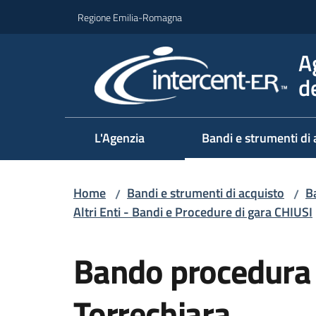
Vai al contenuto
Vai alla navigazione
Vai al footer
Regione Emilia-Romagna
A
d
L'Agenzia
Bandi e strumenti di 
Home
Bandi e strumenti di acquisto
Ba
/
/
Altri Enti - Bandi e Procedure di gara CHIUSI
Salta al contenuto
Bando procedura 
Torrechiara