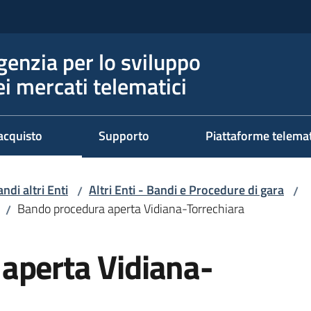
genzia per lo sviluppo
ei mercati telematici
acquisto
Supporto
Piattaforme telema
ndi altri Enti
Altri Enti - Bandi e Procedure di gara
/
/
Bando procedura aperta Vidiana-Torrechiara
/
aperta Vidiana-