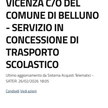
VICENZA C/O DEL
acquisto
COMUNE DI BELLUNO
Supporto
- SERVIZIO IN
CONCESSIONE DI
Piattaforme
TRASPORTO
telematiche
SCOLASTICO
Ultimo aggiornamento da Sistema Acquisti Telematici -
SATER:
26/02/2026 18:05
English
site
Condividi
Vedi azioni