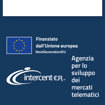
Agenzia
per lo
sviluppo
dei
mercati
telematici