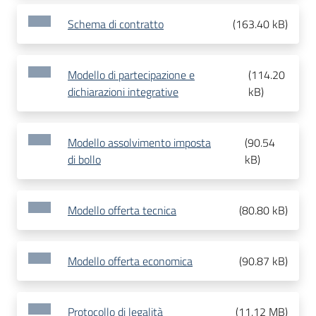
Schema di contratto
(
163.40 kB
)
Modello di partecipazione e
(
114.20
dichiarazioni integrative
kB
)
Modello assolvimento imposta
(
90.54
di bollo
kB
)
Modello offerta tecnica
(
80.80 kB
)
Modello offerta economica
(
90.87 kB
)
Protocollo di legalità
(
11.12 MB
)