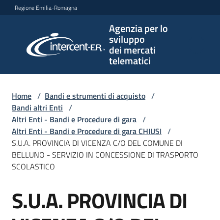
Vai al contenuto
Vai alla navigazione
Vai al footer
Regione Emilia-Romagna
Agenzia per lo
Agenzia
sviluppo
per lo
dei mercati
sviluppo
telematici
dei
mercati
telematici
Home
/
Bandi e strumenti di acquisto
/
Bandi altri Enti
/
Altri Enti - Bandi e Procedure di gara
/
Altri Enti - Bandi e Procedure di gara CHIUSI
/
L'Agenzia
S.U.A. PROVINCIA DI VICENZA C/O DEL COMUNE DI
BELLUNO - SERVIZIO IN CONCESSIONE DI TRASPORTO
SCOLASTICO
Bandi
S.U.A. PROVINCIA DI
e
Salta al contenuto
strumenti
di