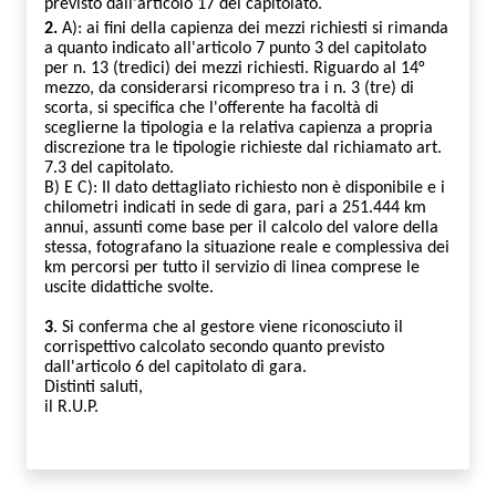
previsto dall'articolo 17 del capitolato.
2.
A)
: ai fini della capienza dei mezzi richiesti si rimanda
a quanto indicato all'articolo 7 punto 3 del capitolato
per n. 13 (tredici) dei mezzi richiesti.
Riguardo al 14°
mezzo, da considerarsi ricompreso tra i n. 3 (tre) di
scorta, si specifica che l'offerente ha facoltà di
sceglierne la tipologia e la relativa capienza a propria
discrezione tra le tipologie richieste dal richiamato art.
7.3 del capitolato.
B) E C):
Il dato dettagliato richiesto non è disponibile e i
chilometri indicati in sede di gara, pari a 251.444 km
annui, assunti come base per il calcolo del valore della
stessa, fotografano la situazione reale e complessiva dei
km percorsi per tutto il servizio di linea comprese le
uscite didattiche svolte.
3
. Si conferma che al gestore viene riconosciuto il
corrispettivo calcolato secondo quanto previsto
dall'articolo 6 del capitolato di gara.
Distinti saluti,
il R.U.P.