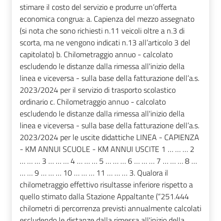
stimare il costo del servizio e produrre un’offerta
economica congrua: a. Capienza del mezzo assegnato
(si nota che sono richiesti n.11 veicoli oltre a n.3 di
scorta, ma ne vengono indicati n.13 all’articolo 3 del
capitolato) b. Chilometraggio annuo - calcolato
escludendo le distanze dalla rimessa all'inizio della
linea e viceversa - sulla base della fatturazione dell’a.s.
2023/2024 per il servizio di trasporto scolastico
ordinario c. Chilometraggio annuo - calcolato
escludendo le distanze dalla rimessa all'inizio della
linea e viceversa - sulla base della fatturazione dell’a.s.
2023/2024 per le uscite didattiche LINEA - CAPIENZA
- KM ANNUI SCUOLE - KM ANNUI USCITE 1 … … … 2
… … … 3 … … … 4 … … … 5 … … … 6 … … … 7 … … … 8 …
… … 9 … … … 10 … … … 11 … … … 3. Qualora il
chilometraggio effettivo risultasse inferiore rispetto a
quello stimato dalla Stazione Appaltante (“251.444
chilometri di percorrenza previsti annualmente calcolati
escludendo le distanze dalla rimessa all'inizio della