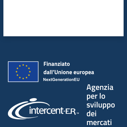
Agenzia
per lo
sviluppo
dei
mercati