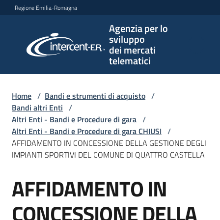
Vai al contenuto
Vai alla navigazione
Vai al footer
Regione Emilia-Romagna
Agenzia per lo
Agenzia
sviluppo
per lo
dei mercati
sviluppo
telematici
dei
mercati
telematici
Home
/
Bandi e strumenti di acquisto
/
Bandi altri Enti
/
Altri Enti - Bandi e Procedure di gara
/
Altri Enti - Bandi e Procedure di gara CHIUSI
/
L'Agenzia
AFFIDAMENTO IN CONCESSIONE DELLA GESTIONE DEGLI
IMPIANTI SPORTIVI DEL COMUNE DI QUATTRO CASTELLA
AFFIDAMENTO IN
Bandi
Salta al contenuto
e
strumenti
CONCESSIONE DELLA
di