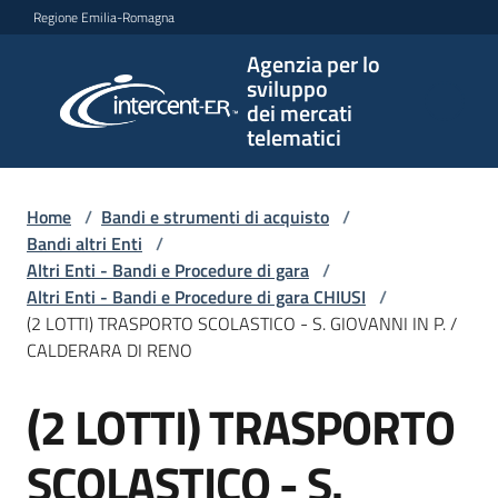
Vai al contenuto
Vai alla navigazione
Vai al footer
Regione Emilia-Romagna
Agenzia per lo
Agenzia
sviluppo
per lo
dei mercati
sviluppo
telematici
dei
mercati
telematici
Home
/
Bandi e strumenti di acquisto
/
Bandi altri Enti
/
Altri Enti - Bandi e Procedure di gara
/
Altri Enti - Bandi e Procedure di gara CHIUSI
/
L'Agenzia
(2 LOTTI) TRASPORTO SCOLASTICO - S. GIOVANNI IN P. /
CALDERARA DI RENO
(2 LOTTI) TRASPORTO
Bandi
Salta al contenuto
e
strumenti
SCOLASTICO - S.
di