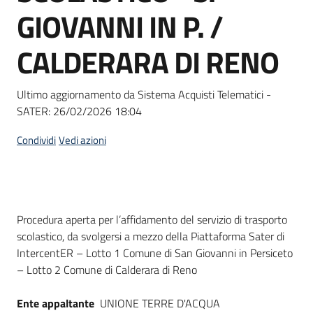
acquisto
GIOVANNI IN P. /
CALDERARA DI RENO
Supporto
Ultimo aggiornamento da Sistema Acquisti Telematici -
SATER:
26/02/2026 18:04
Piattaforme
telematiche
Condividi
Vedi azioni
Dati del bando
Procedura aperta per l’affidamento del servizio di trasporto
scolastico, da svolgersi a mezzo della Piattaforma Sater di
English
IntercentER – Lotto 1 Comune di San Giovanni in Persiceto
site
– Lotto 2 Comune di Calderara di Reno
Ente appaltante
UNIONE TERRE D'ACQUA