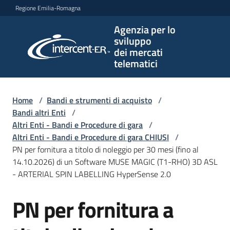
Vai al contenuto
Vai alla navigazione
Vai al footer
Regione Emilia-Romagna
Agenzia per lo
Agenzia
sviluppo
per lo
dei mercati
sviluppo
telematici
dei
mercati
telematici
Home
/
Bandi e strumenti di acquisto
/
Bandi altri Enti
/
Altri Enti - Bandi e Procedure di gara
/
Altri Enti - Bandi e Procedure di gara CHIUSI
/
L'Agenzia
PN per fornitura a titolo di noleggio per 30 mesi (fino al
14.10.2026) di un Software MUSE MAGIC (T1-RHO) 3D ASL
- ARTERIAL SPIN LABELLING HyperSense 2.0
Bandi
PN per fornitura a
e
Salta al contenuto
strumenti
di