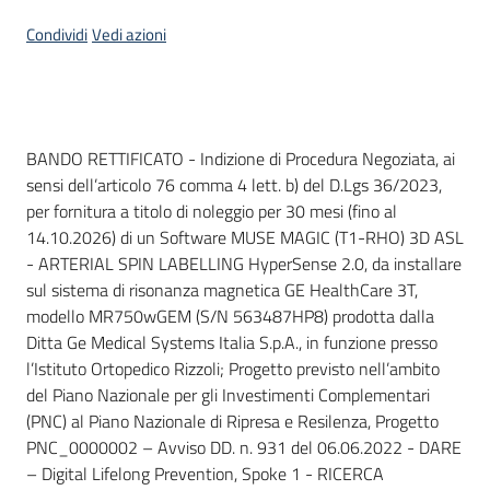
Seguici
Condividi
Vedi azioni
su
Dati del bando
BANDO RETTIFICATO - Indizione di Procedura Negoziata, ai
sensi dell’articolo 76 comma 4 lett. b) del D.Lgs 36/2023,
per fornitura a titolo di noleggio per 30 mesi (fino al
14.10.2026) di un Software MUSE MAGIC (T1-RHO) 3D ASL
- ARTERIAL SPIN LABELLING HyperSense 2.0, da installare
sul sistema di risonanza magnetica GE HealthCare 3T,
modello MR750wGEM (S/N 563487HP8) prodotta dalla
Ditta Ge Medical Systems Italia S.p.A., in funzione presso
l’Istituto Ortopedico Rizzoli; Progetto previsto nell’ambito
del Piano Nazionale per gli Investimenti Complementari
(PNC) al Piano Nazionale di Ripresa e Resilenza, Progetto
PNC_0000002 – Avviso DD. n. 931 del 06.06.2022 - DARE
– Digital Lifelong Prevention, Spoke 1 - RICERCA