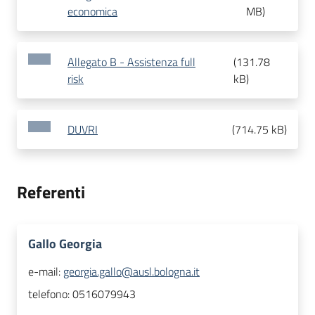
economica
MB
)
Allegato B - Assistenza full
(
131.78
risk
kB
)
DUVRI
(
714.75 kB
)
Referenti
Gallo Georgia
e-mail:
georgia.gallo@ausl.bologna.it
telefono:
0516079943