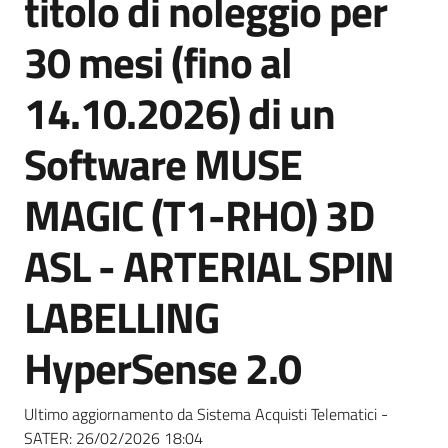
titolo di noleggio per
acquisto
30 mesi (fino al
Supporto
14.10.2026) di un
Software MUSE
Piattaforme
MAGIC (T1-RHO) 3D
telematiche
ASL - ARTERIAL SPIN
LABELLING
HyperSense 2.0
English
site
Ultimo aggiornamento da Sistema Acquisti Telematici -
SATER:
26/02/2026 18:04