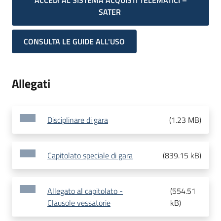
ACCEDI AL SISTEMA ACQUISTI TELEMATICI –
SATER
CONSULTA LE GUIDE ALL'USO
Allegati
Disciplinare di gara
(
1.23 MB
)
Capitolato speciale di gara
(
839.15 kB
)
Allegato al capitolato -
(
554.51
Clausole vessatorie
kB
)