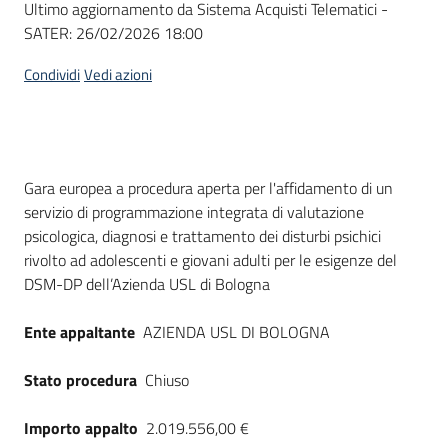
Ultimo aggiornamento da Sistema Acquisti Telematici -
acquisto
SATER:
26/02/2026 18:00
Condividi
Vedi azioni
Supporto
Piattaforme
Dati del bando
Gara europea a procedura aperta per l'affidamento di un
telematiche
servizio di programmazione integrata di valutazione
psicologica, diagnosi e trattamento dei disturbi psichici
rivolto ad adolescenti e giovani adulti per le esigenze del
DSM-DP dell’Azienda USL di Bologna
Ente appaltante
AZIENDA USL DI BOLOGNA
English
site
Stato procedura
Chiuso
Importo appalto
2.019.556,00 €