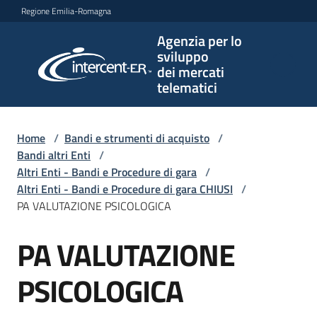
Vai al contenuto
Vai alla navigazione
Vai al footer
Regione Emilia-Romagna
Agenzia per lo
Agenzia
sviluppo
per lo
dei mercati
sviluppo
telematici
dei
mercati
telematici
Home
/
Bandi e strumenti di acquisto
/
Bandi altri Enti
/
Altri Enti - Bandi e Procedure di gara
/
Altri Enti - Bandi e Procedure di gara CHIUSI
/
L'Agenzia
PA VALUTAZIONE PSICOLOGICA
PA VALUTAZIONE
Salta al contenuto
Bandi
e
PSICOLOGICA
strumenti
di