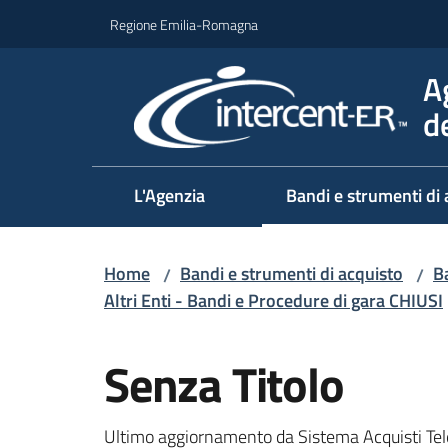
Vai al contenuto
Vai alla navigazione
Vai al footer
Regione Emilia-Romagna
A
d
L'Agenzia
Bandi e strumenti di 
Home
Bandi e strumenti di acquisto
Ba
/
/
Altri Enti - Bandi e Procedure di gara CHIUSI
Salta al contenuto
Senza Titolo
Ultimo aggiornamento da Sistema Acquisti Tel