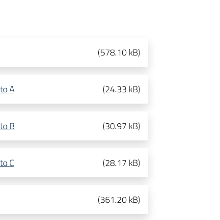
(
578.10 kB
)
to A
(
24.33 kB
)
to B
(
30.97 kB
)
to C
(
28.17 kB
)
(
361.20 kB
)