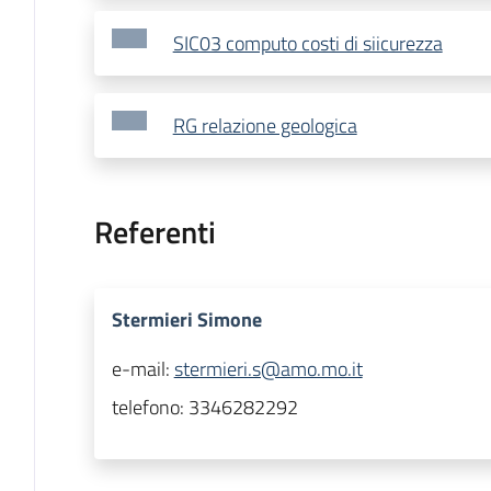
SIC03 computo costi di siicurezza
RG relazione geologica
Referenti
Stermieri Simone
e-mail:
stermieri.s@amo.mo.it
telefono:
3346282292