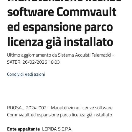
acquisto
software Commvault
ed espansione parco
Supporto
licenza già installato
Piattaforme
Ultimo aggiornamento da Sistema Acquisti Telematici -
telematiche
SATER:
26/02/2026 18:03
Condividi
Vedi azioni
English
Dati del bando
RDOSA_ 2024-002 - Manutenzione licenze software
site
Commvault ed espansione parco licenza già installato
Ente appaltante
LEPIDA S.C.P.A.