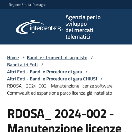
Vai al contenuto
Vai alla navigazione
Vai al footer
Regione Emilia-Romagna
Agenzia per lo
Agenzia
sviluppo
per lo
dei mercati
sviluppo
telematici
dei
mercati
telematici
Home
/
Bandi e strumenti di acquisto
/
Bandi altri Enti
/
Altri Enti - Bandi e Procedure di gara
/
Altri Enti - Bandi e Procedure di gara CHIUSI
/
L'Agenzia
RDOSA_ 2024-002 - Manutenzione licenze software
Commvault ed espansione parco licenza già installato
RDOSA_ 2024-002 -
Bandi
Salta al contenuto
e
strumenti
Manutenzione licenze
di