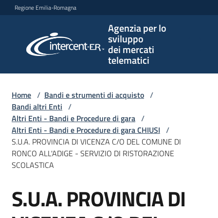
Vai al contenuto
Vai alla navigazione
Vai al footer
Regione Emilia-Romagna
Agenzia per lo
Agenzia
sviluppo
per lo
dei mercati
sviluppo
telematici
dei
mercati
telematici
Home
/
Bandi e strumenti di acquisto
/
Bandi altri Enti
/
Altri Enti - Bandi e Procedure di gara
/
Altri Enti - Bandi e Procedure di gara CHIUSI
/
L'Agenzia
S.U.A. PROVINCIA DI VICENZA C/O DEL COMUNE DI
RONCO ALL'ADIGE - SERVIZIO DI RISTORAZIONE
SCOLASTICA
Bandi
S.U.A. PROVINCIA DI
e
Salta al contenuto
strumenti
di