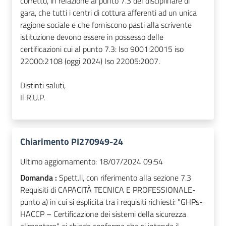
corretto, in relazione al punto 7.3 del disciplinare di
gara, che tutti i centri di cottura afferenti ad un unica
ragione sociale e che forniscono pasti alla scrivente
istituzione devono essere in possesso delle
certificazioni cui al punto 7.3: Iso 9001:20015 iso
22000:2108 (
oggi
2024) Iso 22005:2007.
Distinti saluti,
Il R.U.P.
Chiarimento PI270949-24
Ultimo aggiornamento:
18/07/2024 09:54
Domanda :
Spett.li, con riferimento alla sezione 7.3
Requisiti di CAPACITÀ TECNICA E PROFESSIONALE-
punto a) in cui si esplicita tra i requisiti richiesti: "GHPs-
HACCP – Certificazione dei sistemi della sicurezza
alimentare", si chiede conferma che si intenda il