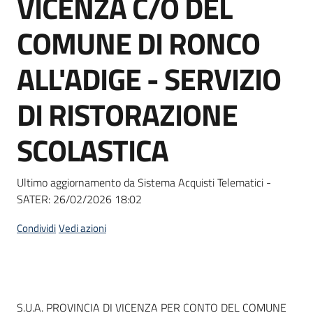
VICENZA C/O DEL
acquisto
COMUNE DI RONCO
Supporto
ALL'ADIGE - SERVIZIO
DI RISTORAZIONE
Piattaforme
SCOLASTICA
telematiche
Ultimo aggiornamento da Sistema Acquisti Telematici -
SATER:
26/02/2026 18:02
Condividi
Vedi azioni
English
site
Dati del bando
S.U.A. PROVINCIA DI VICENZA PER CONTO DEL COMUNE