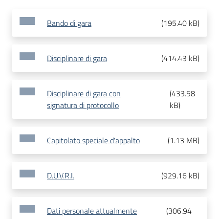
Bando di gara
(
195.40 kB
)
Disciplinare di gara
(
414.43 kB
)
Disciplinare di gara con
(
433.58
signatura di protocollo
kB
)
Capitolato speciale d'appalto
(
1.13 MB
)
D.U.V.R.I.
(
929.16 kB
)
Dati personale attualmente
(
306.94