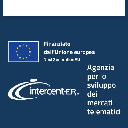
Agenzia
per lo
sviluppo
dei
mercati
telematici