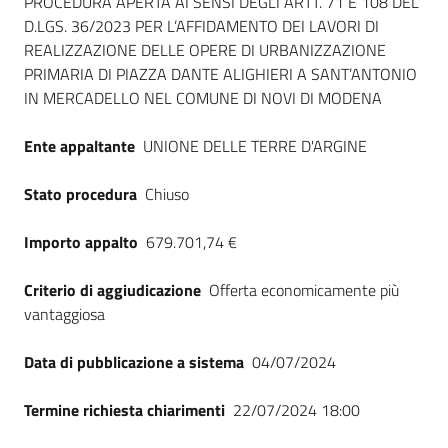
Dati del bando
PROCEDURA APERTA AI SENSI DEGLI ARTT. 71 E 108 DEL
D.LGS. 36/2023 PER L’AFFIDAMENTO DEI LAVORI DI
REALIZZAZIONE DELLE OPERE DI URBANIZZAZIONE
PRIMARIA DI PIAZZA DANTE ALIGHIERI A SANT’ANTONIO
IN MERCADELLO NEL COMUNE DI NOVI DI MODENA
Ente appaltante
UNIONE DELLE TERRE D'ARGINE
Stato procedura
Chiuso
Importo appalto
679.701,74 €
Criterio di aggiudicazione
Offerta economicamente più
vantaggiosa
Data di pubblicazione a sistema
04/07/2024
Termine richiesta chiarimenti
22/07/2024 18:00