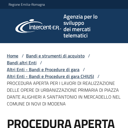
Vai al contenuto
Vai alla navigazione
Vai al footer
Regione Emilia-Romagna
Agenzia per lo
Agenzia
sviluppo
per lo
dei mercati
sviluppo
telematici
dei
mercati
telematici
Home
/
Bandi e strumenti di acquisto
/
Bandi altri Enti
/
Altri Enti - Bandi e Procedure di gara
/
Altri Enti - Bandi e Procedure di gara CHIUSI
/
L'Agenzia
PROCEDURA APERTA PER I LAVORI DI REALIZZAZIONE
DELLE OPERE DI URBANIZZAZIONE PRIMARIA DI PIAZZA
DANTE ALIGHIERI A SANT’ANTONIO IN MERCADELLO NEL
COMUNE DI NOVI DI MODENA
Bandi
e
PROCEDURA APERTA
strumenti
Salta al contenuto
di