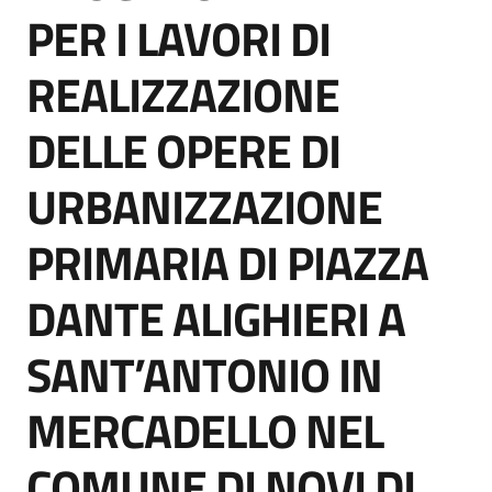
acquisto
PER I LAVORI DI
REALIZZAZIONE
Supporto
DELLE OPERE DI
URBANIZZAZIONE
Piattaforme
telematiche
PRIMARIA DI PIAZZA
DANTE ALIGHIERI A
SANT’ANTONIO IN
English
MERCADELLO NEL
site
COMUNE DI NOVI DI