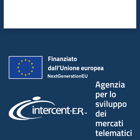
Agenzia
per lo
sviluppo
dei
mercati
telematici