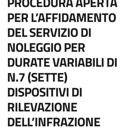
PROCEDURA APERTA
acquisto
PER L’AFFIDAMENTO
DEL SERVIZIO DI
Supporto
NOLEGGIO PER
Piattaforme
DURATE VARIABILI DI
telematiche
N.7 (SETTE)
DISPOSITIVI DI
RILEVAZIONE
English
site
DELL’INFRAZIONE