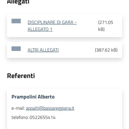
Allegati
DISCIPLINARE DI GARA -
(
271.05
ALLEGATO 1
kB
)
ALTRI ALLEGATI
(
387.62 kB
)
Referenti
Prampolini Alberto
e-mail:
appalti@bassareggiana.it
telefono:
0522655414