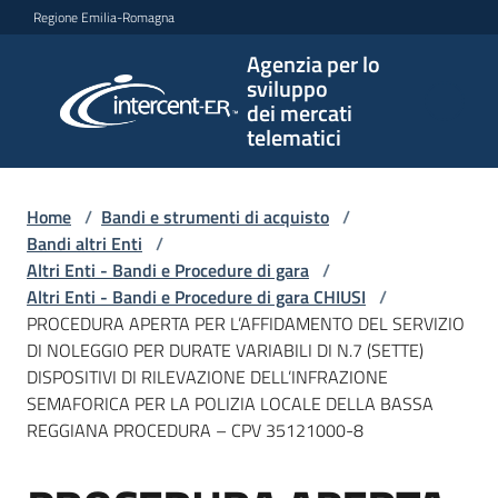
Vai al contenuto
Vai alla navigazione
Vai al footer
Regione Emilia-Romagna
Agenzia per lo
Agenzia
sviluppo
per lo
dei mercati
sviluppo
telematici
dei
mercati
telematici
Home
/
Bandi e strumenti di acquisto
/
Bandi altri Enti
/
Altri Enti - Bandi e Procedure di gara
/
Altri Enti - Bandi e Procedure di gara CHIUSI
/
L'Agenzia
PROCEDURA APERTA PER L’AFFIDAMENTO DEL SERVIZIO
DI NOLEGGIO PER DURATE VARIABILI DI N.7 (SETTE)
DISPOSITIVI DI RILEVAZIONE DELL’INFRAZIONE
SEMAFORICA PER LA POLIZIA LOCALE DELLA BASSA
Bandi
REGGIANA PROCEDURA – CPV 35121000-8
e
strumenti
di
Salta al contenuto