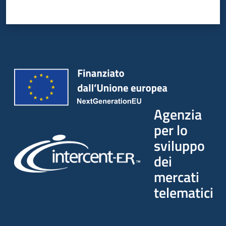
Agenzia
per lo
sviluppo
dei
mercati
telematici