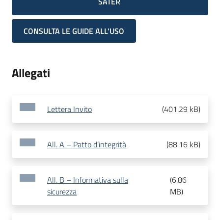
SATER
CONSULTA LE GUIDE ALL'USO
Allegati
Lettera Invito
(
401.29 kB
)
All. A – Patto d’integrità
(
88.16 kB
)
All. B – Informativa sulla
(
6.86
sicurezza
MB
)