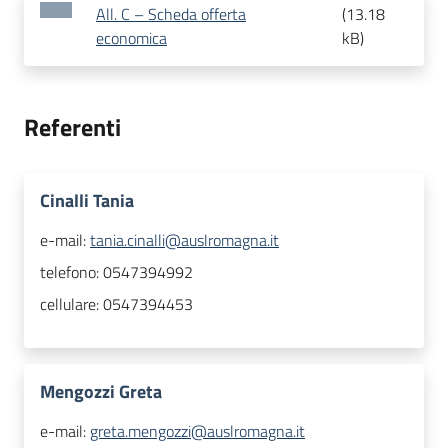
All. C – Scheda offerta
(
13.18
economica
kB
)
Referenti
Cinalli Tania
e-mail:
tania.cinalli@auslromagna.it
telefono:
0547394992
cellulare:
0547394453
Mengozzi Greta
e-mail:
greta.mengozzi@auslromagna.it