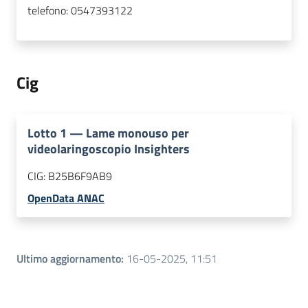
telefono:
0547393122
Cig
Lotto
1
—
Lame monouso per
videolaringoscopio Insighters
CIG:
B25B6F9AB9
OpenData ANAC
Ultimo aggiornamento
:
16-05-2025, 11:51