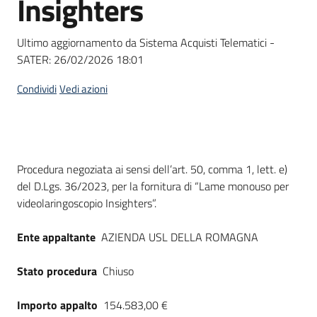
Insighters
acquisto
Ultimo aggiornamento da Sistema Acquisti Telematici -
SATER:
26/02/2026 18:01
Supporto
Condividi
Vedi azioni
Piattaforme
telematiche
Dati del bando
Procedura negoziata ai sensi dell’art. 50, comma 1, lett. e)
del D.Lgs. 36/2023, per la fornitura di “Lame monouso per
videolaringoscopio Insighters”.
Ente appaltante
AZIENDA USL DELLA ROMAGNA
English
site
Stato procedura
Chiuso
Importo appalto
154.583,00 €