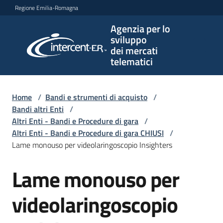
Vai al contenuto
Vai alla navigazione
Vai al footer
Regione Emilia-Romagna
Agenzia per lo
Agenzia
sviluppo
per lo
dei mercati
sviluppo
telematici
dei
mercati
telematici
Home
/
Bandi e strumenti di acquisto
/
Bandi altri Enti
/
Altri Enti - Bandi e Procedure di gara
/
Altri Enti - Bandi e Procedure di gara CHIUSI
/
L'Agenzia
Lame monouso per videolaringoscopio Insighters
Lame monouso per
Salta al contenuto
Bandi
e
videolaringoscopio
strumenti
di