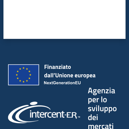
Agenzia
per lo
sviluppo
dei
mercati