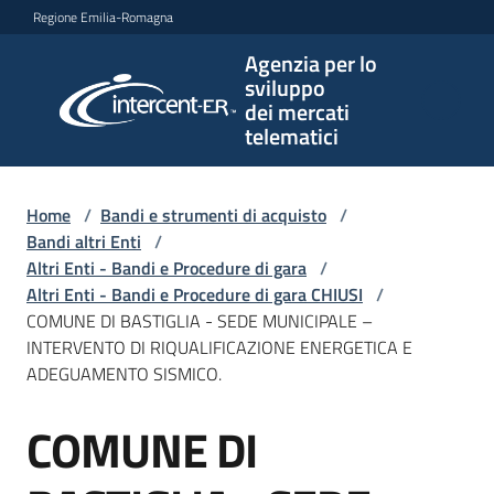
Vai al contenuto
Vai alla navigazione
Vai al footer
Regione Emilia-Romagna
Agenzia per lo
Agenzia
sviluppo
per lo
dei mercati
sviluppo
telematici
dei
mercati
telematici
Home
/
Bandi e strumenti di acquisto
/
Bandi altri Enti
/
Altri Enti - Bandi e Procedure di gara
/
Altri Enti - Bandi e Procedure di gara CHIUSI
/
L'Agenzia
COMUNE DI BASTIGLIA - SEDE MUNICIPALE –
INTERVENTO DI RIQUALIFICAZIONE ENERGETICA E
ADEGUAMENTO SISMICO.
Bandi
COMUNE DI
e
Salta al contenuto
strumenti
di