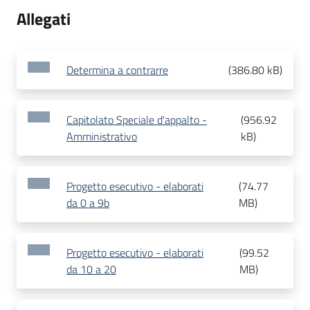
Allegati
Determina a contrarre
(
386.80 kB
)
Capitolato Speciale d'appalto -
(
956.92
Amministrativo
kB
)
Progetto esecutivo - elaborati
(
74.77
da 0 a 9b
MB
)
Progetto esecutivo - elaborati
(
99.52
da 10 a 20
MB
)