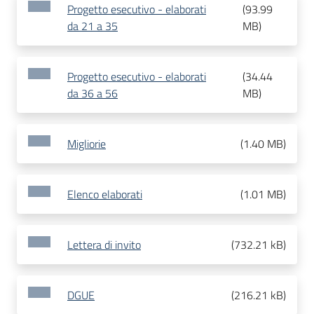
Progetto esecutivo - elaborati
(
93.99
da 21 a 35
MB
)
Progetto esecutivo - elaborati
(
34.44
da 36 a 56
MB
)
Migliorie
(
1.40 MB
)
Elenco elaborati
(
1.01 MB
)
Lettera di invito
(
732.21 kB
)
DGUE
(
216.21 kB
)