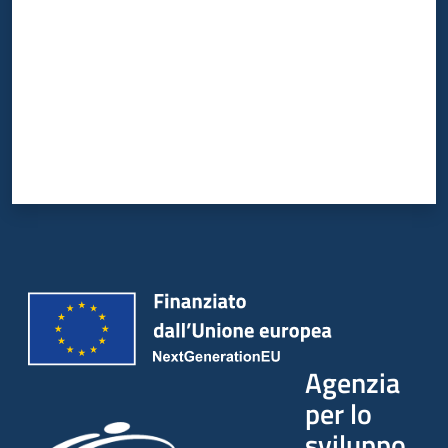
Agenzia
per lo
sviluppo