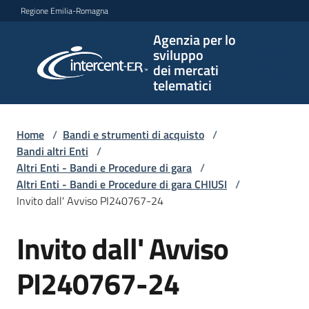
Vai al contenuto
Vai alla navigazione
Vai al footer
Regione Emilia-Romagna
Agenzia per lo
Agenzia
sviluppo
per lo
dei mercati
sviluppo
telematici
dei
mercati
telematici
Home
/
Bandi e strumenti di acquisto
/
Bandi altri Enti
/
Altri Enti - Bandi e Procedure di gara
/
Altri Enti - Bandi e Procedure di gara CHIUSI
/
L'Agenzia
Invito dall' Avviso PI240767-24
Invito dall' Avviso
Salta al contenuto
Bandi
e
PI240767-24
strumenti
di