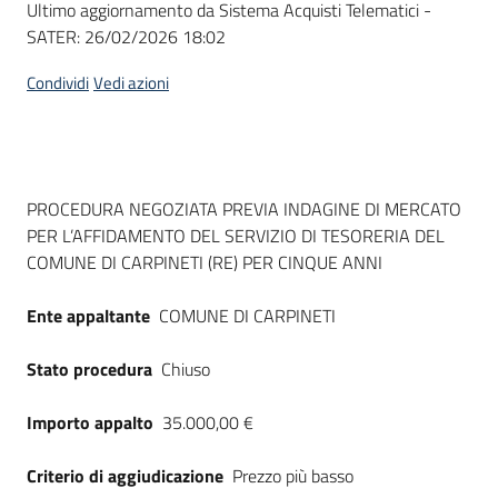
Ultimo aggiornamento da Sistema Acquisti Telematici -
acquisto
SATER:
26/02/2026 18:02
Condividi
Vedi azioni
Supporto
Piattaforme
Dati del bando
PROCEDURA NEGOZIATA PREVIA INDAGINE DI MERCATO
telematiche
PER L’AFFIDAMENTO DEL SERVIZIO DI TESORERIA DEL
COMUNE DI CARPINETI (RE) PER CINQUE ANNI
Ente appaltante
COMUNE DI CARPINETI
Stato procedura
Chiuso
English
site
Importo appalto
35.000,00 €
Criterio di aggiudicazione
Prezzo più basso