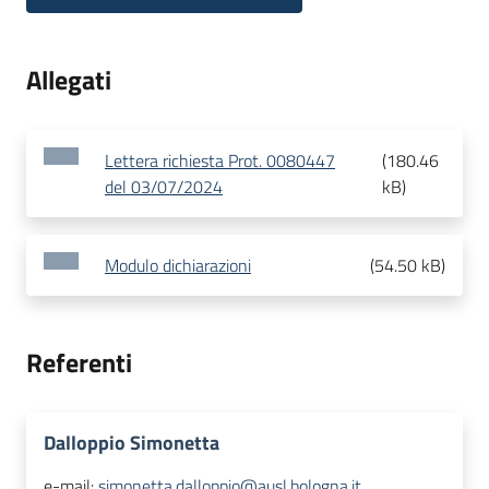
Allegati
Lettera richiesta Prot. 0080447
(
180.46
del 03/07/2024
kB
)
Modulo dichiarazioni
(
54.50 kB
)
Referenti
Dalloppio Simonetta
e-mail:
simonetta.dalloppio@ausl.bologna.it