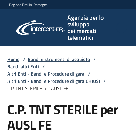
Vai al contenuto
Vai alla navigazione
Vai al footer
Regione Emilia-Romagna
Agenzia per lo
Agenzia
sviluppo
per lo
dei mercati
sviluppo
telematici
dei
mercati
telematici
Home
/
Bandi e strumenti di acquisto
/
Bandi altri Enti
/
Altri Enti - Bandi e Procedure di gara
/
Altri Enti - Bandi e Procedure di gara CHIUSI
/
L'Agenzia
C.P. TNT STERILE per AUSL FE
C.P. TNT STERILE per
Salta al contenuto
Bandi
e
AUSL FE
strumenti
di