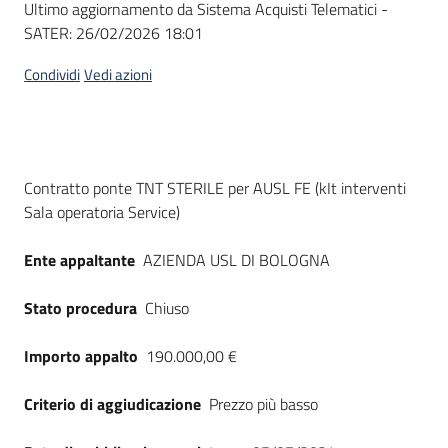
Ultimo aggiornamento da Sistema Acquisti Telematici -
acquisto
SATER:
26/02/2026 18:01
Condividi
Vedi azioni
Supporto
Piattaforme
Dati del bando
Contratto ponte TNT STERILE per AUSL FE (kIt interventi
telematiche
Sala operatoria Service)
Ente appaltante
AZIENDA USL DI BOLOGNA
Stato procedura
Chiuso
English
Importo appalto
190.000,00 €
site
Criterio di aggiudicazione
Prezzo più basso