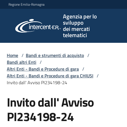
Vai al contenuto
Vai alla navigazione
Vai al footer
Regione Emilia-Romagna
Agenzia per lo
Agenzia
sviluppo
per lo
dei mercati
sviluppo
telematici
dei
mercati
telematici
Home
/
Bandi e strumenti di acquisto
/
Bandi altri Enti
/
Altri Enti - Bandi e Procedure di gara
/
Altri Enti - Bandi e Procedure di gara CHIUSI
/
L'Agenzia
Invito dall' Avviso PI234198-24
Invito dall' Avviso
Salta al contenuto
Bandi
e
PI234198-24
strumenti
di