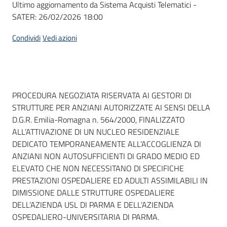
Ultimo aggiornamento da Sistema Acquisti Telematici -
acquisto
SATER:
26/02/2026 18:00
Condividi
Vedi azioni
Supporto
Piattaforme
Dati del bando
PROCEDURA NEGOZIATA RISERVATA AI GESTORI DI
telematiche
STRUTTURE PER ANZIANI AUTORIZZATE AI SENSI DELLA
D.G.R. Emilia-Romagna n. 564/2000, FINALIZZATO
ALL’ATTIVAZIONE DI UN NUCLEO RESIDENZIALE
DEDICATO TEMPORANEAMENTE ALL’ACCOGLIENZA DI
ANZIANI NON AUTOSUFFICIENTI DI GRADO MEDIO ED
ELEVATO CHE NON NECESSITANO DI SPECIFICHE
English
PRESTAZIONI OSPEDALIERE ED ADULTI ASSIMILABILI IN
site
DIMISSIONE DALLE STRUTTURE OSPEDALIERE
DELL’AZIENDA USL DI PARMA E DELL’AZIENDA
OSPEDALIERO-UNIVERSITARIA DI PARMA.