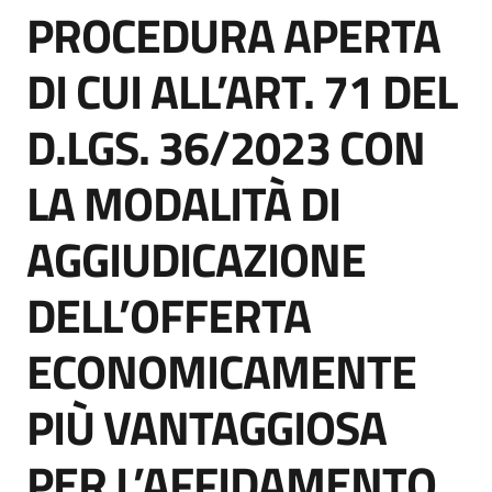
PROCEDURA APERTA
acquisto
Salta al contenuto
DI CUI ALL’ART. 71 DEL
Supporto
D.LGS. 36/2023 CON
LA MODALITÀ DI
Piattaforme
telematiche
AGGIUDICAZIONE
DELL’OFFERTA
ECONOMICAMENTE
English
PIÙ VANTAGGIOSA
site
PER L’AFFIDAMENTO