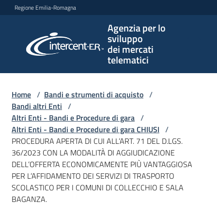
Vai al contenuto
Vai alla navigazione
Vai al footer
Regione Emilia-Romagna
Agenzia per lo
Agenzia
sviluppo
per lo
dei mercati
sviluppo
telematici
dei
mercati
telematici
Home
/
Bandi e strumenti di acquisto
/
Bandi altri Enti
/
Altri Enti - Bandi e Procedure di gara
/
Altri Enti - Bandi e Procedure di gara CHIUSI
/
L'Agenzia
PROCEDURA APERTA DI CUI ALL’ART. 71 DEL D.LGS.
36/2023 CON LA MODALITÀ DI AGGIUDICAZIONE
DELL’OFFERTA ECONOMICAMENTE PIÙ VANTAGGIOSA
PER L’AFFIDAMENTO DEI SERVIZI DI TRASPORTO
Bandi
SCOLASTICO PER I COMUNI DI COLLECCHIO E SALA
e
BAGANZA.
strumenti
di